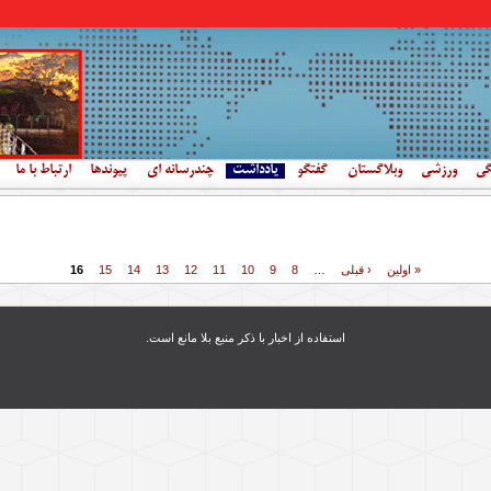
گی
ورزشی
وبلاگستان
گفتگو
یادداشت
چندرسانه ای
پیوندها
ارتباط با ما
« اولین
‹ قبلی
…
8
9
10
11
12
13
14
15
16
استفاده از اخبار با ذکر منبع بلا مانع است.