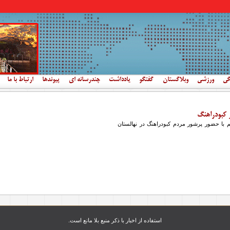
گی
ورزشی
وبلاگستان
گفتگو
یادداشت
چندرسانه ای
پیوندها
ارتباط با ما
 کبودراهنگ
 با حضور پرشور مردم کبودراهنگ در نهالستان
استفاده از اخبار با ذکر منبع بلا مانع است.