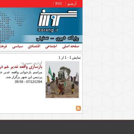
رفتن به محتوای اصلی
آرشیو
RSS
صفحه اصلی
اجتماعی
اقتصادی
سیاسی
فرهن
نمایش 1 - 1 از 1
گزارش تصویری/
بازسازی واقعه غدیر خم در
مراسم بازخوانی واقعه غدیر خم
پردیس این شهر برگزار شد.
07/12/1394 - 09:59