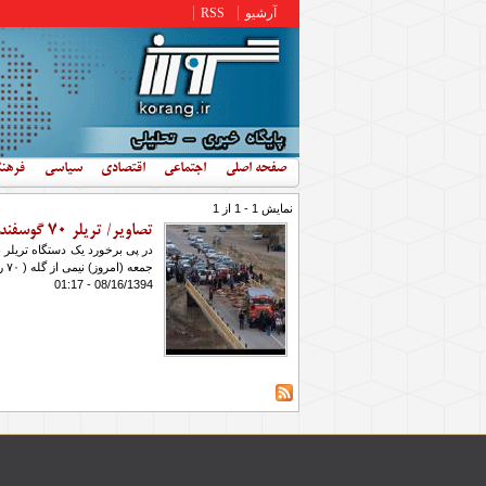
رفتن به محتوای اصلی
آرشیو
RSS
صفحه اصلی
اجتماعی
اقتصادی
سیاسی
فرهن
نمایش 1 - 1 از 1
تصاویر/ تریلر ۷۰ گوسفند را کشت
در پی برخورد یک دستگاه تریلر ب
جمعه (امروز) نیمی از گله ( ۷۰ راس ) تلف شد.
08/16/1394 - 01:17