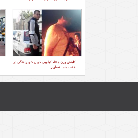
کاهش وزن هفتاد کیلویی جوان کبودراهنگی در
هفت ماه +تصاویر