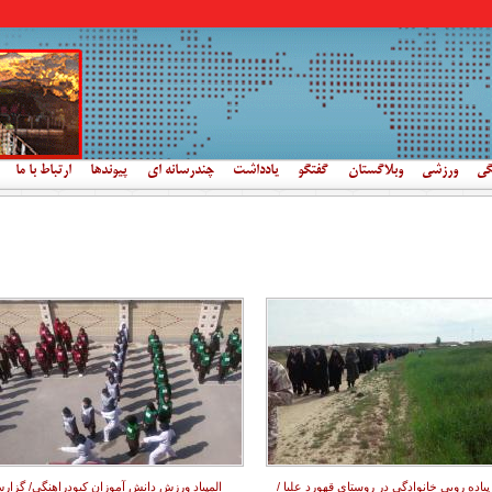
گی
ورزشی
وبلاگستان
گفتگو
یادداشت
چندرسانه ای
پیوندها
ارتباط با ما
پیاده رویی خانوادگی در روستای قهورد علیا /
المپیاد ورزش دانش آموزان کبودراهنگی/ گزار