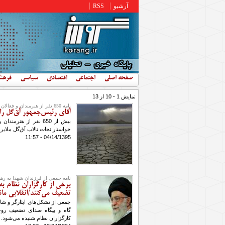
رفتن به محتوای اصلی
آرشیو
RSS
صفحه اصلی
اجتماعی
اقتصادی
سیاسی
فرهن
نمایش 1 - 10 از 13
نامه 650 نفر از هنرمندان و فعالان مدنی به رئیس‌جمهور
آقای رئیس‌جمهور آق‌گل را
بیش از 650 نفر از هن
خواستار نجات تالاب آق‌گل ملایر 
04/14/1395 - 11:57
نامه جمعی از فرزندان شهدا به رهب
برخی از کارگزاران نظام به ب
تضعیف می‌کنند/انقلابی ما
جمعی از تشکل‌های ایثارگر و شاه
گاه و بیگاه صدای تضعیف روحیه
کارگزاران نظام شنیده می‌شود.