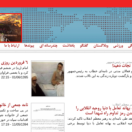
گی
ورزشی
وبلاگستان
گفتگو
یادداشت
چندرسانه ای
پیوندها
ارتباط با ما
6 فروردین روزی که امام آرزوی مرگ کرد
 نجات دهید!
رمندان و فعالان مدنی در نامه‌ای خطاب به رئیس‌جمهور
کرد و با بغضی فراوان
و بازگشت دوباره زندگی به این تالاب شدند.
01/06/1395 - 22:15
ر معظم انقلاب:
نامه جمعی از خان
هانه تعامل با دنیا روحیه انقلابی را
ندن رمز تداوم راه شهدا است
جمعی از خانواده شه
د طی نامه‌ای به رهبر معظم انقلاب تاکید کردند:
اقدامات سپاه در حوزه
 انقلابی به بهانه تعامل با دنیا توسط برخی
11/05/1394 - 17:19