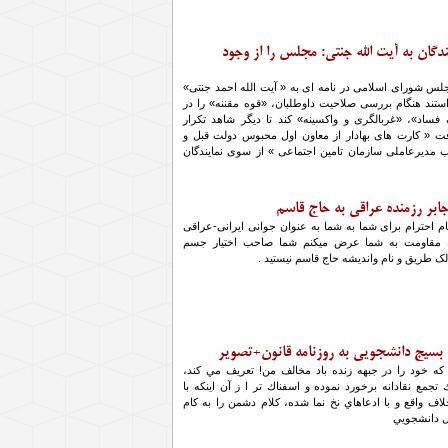
ندگان به آیت الله جنتی: مجلس را از وجود
جلس شورای اسلامی در نامه ای به « آیت الله احمد جنتی»
ستند هنگام بررسی صلاحیت داوطلبان، «قوه مقننه» را در
 فساد»، «غربالگری و واکسینه» کند تا دیگر شاهد تکرار
فت « کارت های بهادار از معاون اول محبوس دولت قبل و
مدیرعاملی سازمان تامین اجتماعی » از سوی نمایندگان
ابر رزمنده عراقی به حاج قاسم
ام احترام برای شما به شما به عنوان جوانی ایرانی-عراقی
 مقاومت به شما عرض میکنم شما صاحب اختیار جسم
لک طریق و نام واندیشه حاج قاسم نیستید .
 بسیج دانشجویی به روزنامه قانون+تصویر
 كه خود را در جبهه زنده باد مخالف من! تعريف مي كند،
ك تجمع نقادانه برخورد نموده و اسفناك تر ا ز آن اينكه با
لاف واقع و با ادعاهاي نخ نما شده، كلام دشمن را به كام
ل دانشجويي