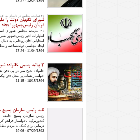
12/24/1394 - 18:27
۲۱ نماینده مجلس در نامه‌ای به اعضای شورای نگهبان:
شورای نگهبان دولت را ملزم
فرمان رئیس‌جمهور ایجاد
۲۱ نماینده مجلس شورای اسل
اظهارات اخیر رئیس‌جمهور تصریح
انتخاباتی آقای روحانی، به دنبا
ایجاد مجلسی دولت‌ساخته و مطیع
11/04/1394 - 17:24
2 بیانیه رسمی خانواده شیخ نمر پس از اعدام آیت الله
خانواده شیخ نمر در پی دفن ش
خواستار شناسایی محل دفن پیکر 
10/15/1394 - 11:15
نامه رئیس سازمان بسیج ج
رئیس سازمان بسیج جامعه پ
کشورترکیه ‏،خواستار فراهم کر
درمانی برای کمک به مردم مظلو
07/29/1393 - 19:06