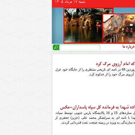
شنبه 17 مرداد 1405
جستجو
فرم جستجو
درباره ما
امام (ره) در ششم فروردین 68 در نامه ای تاریخی منتظری را از جایگاه خود عزل
 آرزوی مرگ خود را از خداوند کرد.
واده شهدا به فرمانده کل سپاه پاسداران+عکس
در پی ساخت و تکمیل سازه‌های 15 و 16 پالایشگاه پارس جنوبی توسط سپاه،
دا با نامه ای به سرلشکر محمد علی (عزیز) جعفری از
 سازندگی به ویژه در زمینه صنعت نفت قدردانی کردند.