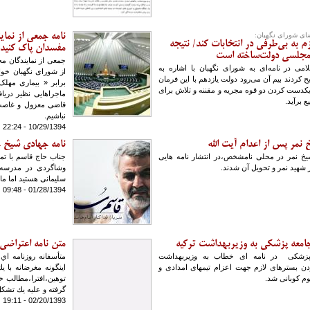
نامه جمعی از نمای
 به بی‌طرفی در انتخابات کند/ نتیجه
مفسدان پاک کنید
 مجلسی دولت‌ساخته است
جمعی از نمایندگان م
امی در نامه‌ای به شورای نگهبان با اشاره به
از شورای نگهبان خوا
 کردند بیم آن می‌رود دولت یازدهم با این فرمان
برابر « بیماری مهلک
ل یکدست کردن دو قوه مجریه و مقننه و تلاش برای
ماجراهایی نظیر دریا
 برآید.
قاضی معزول و غاصب 
نباشیم.
10/29/1394 - 22:24
نامه جهادی شیخ ج
یخ نمر در محلی نامشخص،در انتشار نامه هایی
جناب حاج قاسم با تم
شهید نمر و تحویل آن شدند.
وشاگردی در مدرسه
سلیمانی هستید اما ما
01/28/1394 - 09:48
امعه پزشکی به وزیربهداشت ترکیه
متن نامه اعتراضی
زشکی ‏ در نامه ای خطاب به وزیربهداشت
متأسفانه روزنامه اي
دن بسترهای لازم جهت اعزام تیمهای امدادی و
اينگونه مغرضانه با ي
م کوبانی شد.
توهين،افترا،مطالب خ
گرفته و عليه يك تشك
02/20/1393 - 19:11