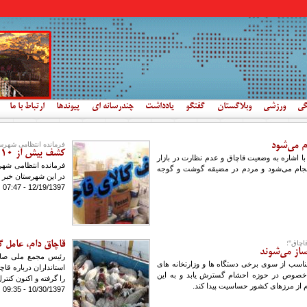
گی
ورزشی
وبلاگستان
گفتگو
یادداشت
چندرسانه ای
پیوندها
ارتباط با ما
م می‌شود
فرمانده انتظامی شهرست
کشف بیش از 10 تن شکر قاچاق در کبودراهنگ
ا اشاره به وضعیت قاچاق و عدم نظارت در بازار
جام می‌شود و مردم در مضیقه گوشت و گوجه
در اين شهرستان خبر د
12/19/1397 - 07:47
اچاق"؛
قاچاق دام، عامل 
ساز می‌شوند
رئیس مجمع ملی صادر
ناسب از سوی برخی دستگاه ها و وزارتخانه های
استانداران درباره ق
 خصوص در حوزه احشام گسترش یابد و به این
را گرفته و اکنون کن
ام از مرزهای کشور حساسیت پیدا کند.
10/30/1397 - 09:35