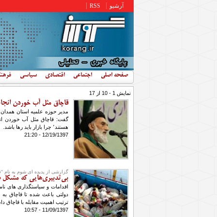
رفتن به محتوای اصلی
آرشیو
RSS
صفحه اصلی
اجتماعی
اقتصادی
سیاسی
فرهن
نمایش 1 - 10 از 17
قاچاق مثل آب خوردن انجا
مدیر حوزه علمیه استان همدان ب
گفت: قاچاق مثل آب خوردن ان
هستند٬ چرا بازار باید رها باشد.
12/19/1397 - 21:20
گزارشی از پدیده ای شوم به نام "ق
بی‌تدبیری‌هایی که مشکل 
اقدامات و سیاستگذاری های نام
دولتی باعث شده تا قاچاق به
ترتیب اهمیت مقابله با قاچاق د
11/09/1397 - 10:57