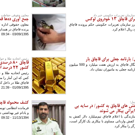
ز سازمان تعزیرات حکومتی خبر داد
معاون حقوقی حفاظت م
جمع آوری ده‌ها قط
 ارز سازمان تعزیرات حکومتی حکم پرونده قاچاق
معاون حقوقی اداره 
پرنده قاچاق در همدان 
03/09/1395 - 09:34
/ بارنامه جعلی برای قاچاق بار
رئیس اتحادیه طلا و جوا
قاچاق 80 
محموله میلیاردی از قاشق و چنگال قاچاق به ارزش هفت میلیارد و 500 میلیون
کشور ۲۲ درصد است
ارنامه جعلی به ماموران نشان داد.
کس که این آمار را م
قاچاق طلا در داخل ک
01/09/1395 - 21:39
مل؛
کشف محموله قاچاق
فش های قاچاق به کشور/ در سایه بی
فرمانده انتظامی توی
ایرانی بیکار می شوند
و بادام غیر بهداشتی د
دگی با اعلام قاچاق نیم‌میلیارد دلار کفش به
11/13/1394 - 09:32
کفش وارداتی مساوی با بیکاری یک کارگر است،