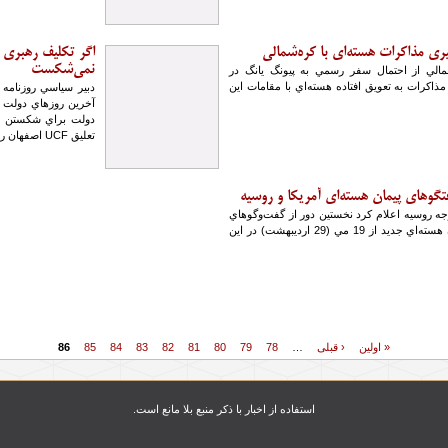
ري مذاكرات هسته‌اي با كره‌شمالي
نمي‌شكست
شمالي از احتمال سفر رسمي به پيونگ يانگ در
مذاكرات به تعويق افتاده هسته‌اي با مقامات اين
آخرين روزهاي دولت خا
دولت براي شكستن تع
تعليق UCF اصفهان را نمي‌شكست.
تگوهاي پيمان هسته‌اي آمريكا و روسيه
جه روسيه اعلام كرد نخستين دور از گفت‌وگوهاي
آمريكا و روسيه درباره يك پيمان هسته‌اي جديد از 19 مي (29 ارديبهشت) در اين
« اولین
‹ قبلی
…
78
79
80
81
82
83
84
85
86
استفاده از اخبار با ذکر منبع بلا مانع است.