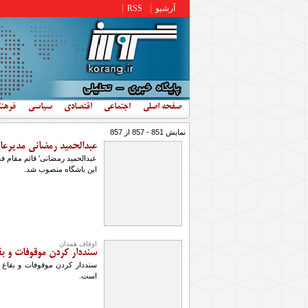
رفتن به محتوای اصلی
آرشیو
RSS
صفحه اصلی
اجتماعی
اقتصادی
سیاسی
فرهن
نمایش 851 - 857 از 857
عبدالحمید رمضانی مدیرعا
عبدالحمید رمضانی' قائم مقام 
این باشگاه منصوب شد.
اوقاف همدان
سنددار كردن موقوفات و بق
سنددار كردن موقوفات و بقاع م
است.