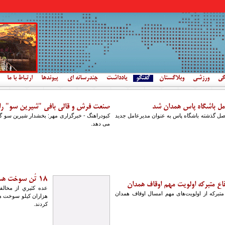
گی
ورزشی
وبلاگستان
گفتگو
یادداشت
چندرسانه ای
پیوندها
ارتباط با ما
مل باشگاه پاس همدان شد
صنعت فرش و قالی بافی "شیرین سو" را 
فصل گذشته باشگاه پاس به عنوان مدیرعامل جدید
کبودراهنگ - خبرگزاری مهر: بخشدار شیرین سو گ
می دهد.
18 تُن سوخت هسته‌اي در ژاپن بارگيري شد
اع متبرکه اولويت‌ مهم اوقاف همدان
عده كثيري از مخالف
تبرکه از اولويت‌های مهم امسال اوقاف همدان
هزاران كيلو سوخت هس
كردند.