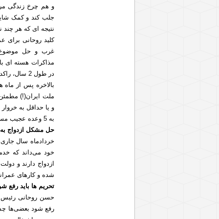
و هم چرخ زندگی مرد
جلب کند و کمک شایان
نتیجه ای که هر چند ن
کلید روحانی برای عم
غرب و حل موضوع ه
در طول 2 سال، راکد ماند تا خبر خوش(!) رفع تحریم ها مخابره شود.
بالاخره پس از ماه 
ملت ایران(!) مطمئن 
و یا حداقل به خروار
به 5 وعده عجیب مسئولین دولتی که تحقق آن را منوط به رفع تحریم ها کرده بودند اشاره می کنیم.
حل مشکل ازدواج به ر
خردادماه سال جاری،
خود می‌داند که خدم
ازدواج دارند و دولت
شده و کارهای عمران
تحریم ها باید رفع 
حسن روحانی رئیس جم
رفع شود بعضی‌ها چشم