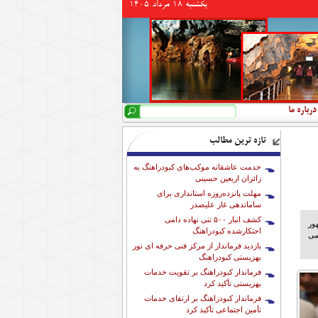
يكشنبه 18 مرداد 1405
جستجو
فرم جستجو
درباره ما
تازه ترین مطالب
خدمت عاشقانه موکب‌های کبودراهنگ به
زائران اربعین حسینی
مهلت پانزده‌روزه استانداری برای
ساماندهی غار علیصدر
کشف انبار ۵۰۰ تنی نهاده دامی
ور
احتکارشده کبودراهنگ
می
بازدید فرماندار از مرکز فنی حرفه ای نور
بهزیستی کبودراهنگ
فرماندار کبودراهنگ بر تقویت خدمات
بهزیستی تأکید کرد
فرماندار کبودراهنگ بر ارتقای خدمات
تأمین اجتماعی تأکید کرد