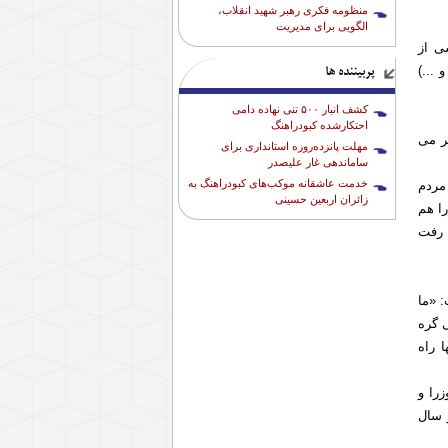
منظومه فکری رهبر شهید انقلاب،
الگویی برای مدیریت
ی از
 ...)
پربیننده ها
کشف انبار ۵۰۰ تنی نهاده دامی
احتکارشده کبودراهنگ
ر می
مهلت پانزده‌روزه استانداری برای
ساماندهی غار علیصدر
خدمت عاشقانه موکب‌های کبودراهنگ به
 مردم
زائران اربعین حسینی
ا هم
ا رفت
 «ما
 گره
 راه
را و
 سال