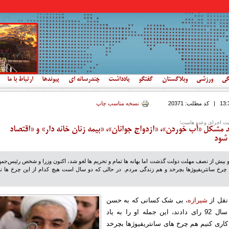
گی
ورزشی
وبلاگستان
گفتگو
یادداشت
چندرسانه ای
پیوندها
ارتباط با ما
|
کد مطلب:
20371
نسخه مناسب چاپ
نوبت اجرای وعده هاست؛
 مشکل «آب خوردن»، «ازدواج جوانان»، «بیمه زنان خانه دار» و «اقتصاد
 شود
 بیش از نصف مهلت دولت گذشت اما بهانه ها تمام و تحریم ها لغو شد، اکنون وزرا و شخص رئیس‌جمه
م چرخ سانتریفیوژها بچرخد و هم زندگی مردم. در حالی که دو سال است هیچ کدام از این چرخ ها ن
نقل از
شیرازه
، بی شک کسانی که به حسن
روحانی در انتخابات سال 92 رای دادند، این جمله او را به یاد
 کاری کنیم هم چرخ های سانتریفیوژها بچرخد