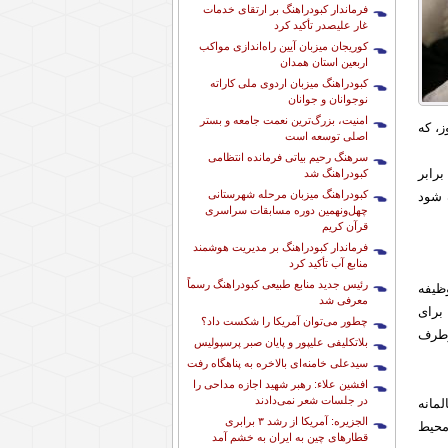
فرماندار کبودراهنگ بر ارتقای خدمات
غار علیصدر تأکید کرد
کوریجان میزبان آیین راه‌اندازی مواکب
اربعین استان همدان
کبودراهنگ میزبان اردوی ملی کاراته
نوجوانان و جوانان
امنیت، بزرگ‌ترین نعمت جامعه و بستر
و تقریبا ساماندهی و رفع مشکلات معیشتی مردم، نه تنها در 100 روز، که
اصلی توسعه است
سرهنگ رحیم بیاتی فرمانده انتظامی
رابر
کبودراهنگ شد
کبودراهنگ میزبان مرحله شهرستانی
 شود
چهل‌ونهمین دوره مسابقات سراسری
قرآن کریم
فرماندار کبودراهنگ بر مدیریت هوشمند
منابع آب تأکید کرد
رئیس جدید منابع طبیعی کبودراهنگ رسماً
ظیفه
معرفی شد
برای
چطور می‌توان آمریکا را شکست داد؟
رطرف
بلاتکلیفی علیپور و پایان صبر پرسپولیس
سیدعلی خامنه‌ای بالاخره به پناهگاه رفت
افشین علاء: رهبر شهید اجازه مداحی را
در جلسات شعر نمی‌دادند
مانه
الجزیره: آمریکا از رشد ۳ برابری
 محیط
قطارهای چین به ایران به خشم آمد