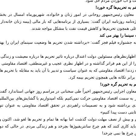
ت و آب خوردن مردم حل شود.
هم به تحریم‌ها گره خورد!
معاون رئیس‌جمهور روحانی در امور زنان و خانواده، شهریورماه امسال در بخش
‌نامه روزنامه ایران گفت:‌ بسیاری از برنامه‌هایی که بار مالی (بیمه زنان خانه‌دار و
ئلی همچون تحریم‌ها و کاهش قیمت نفت با مشکل مواجه شدند.
سینما را بهتر می کند
یه جشنواره فیلم فجر گفت: «برداشته شدن تحریم ها وضعیت سینمای ایران را بهت
 اظهارنظرهای مسئولین دولت اعتدال درباره تاثیر تحریم ها درباره معیشت و زندگی
ا از این هم فراتر گذاشته و در اظهار نظری عجیب و غیرمنطقی، اقتصاد مقاومتی ر
زدند! اقتصاد مقاومتی که به عنوان سیاست و تدبیر با آن باید به مقابله با تحریم ه
برابر تکانه هایی همچون تحریم بیمه کرد.
 به تحریم گره خورد!
عاون اجرایی رئیس‌جمهور اخیراً طی سخنانی در مراسم روز جهانی استاندارد گفت:
 به سمت اقتصاد مقاومتی حرکت نمی‌کنیم بلکه امیدواریم با گشایش‌های بین‌المللی
ادی برداشته شود و به تصمیمات راهبردی در تحقق اقتصاد مقاومتی به عنوان تنها
قابتی دست پیدا کنیم»
و بیش از نصف مهلت دولت گذشت اما بهانه ها تمام و تحریم ها لغو شد، اکنون وز
د کاری کنند که هم چرخ سانتریفیوژها بچرخد و هم زندگی مردم. در حالی که دو
ن چرخ ها نمی چرخد!