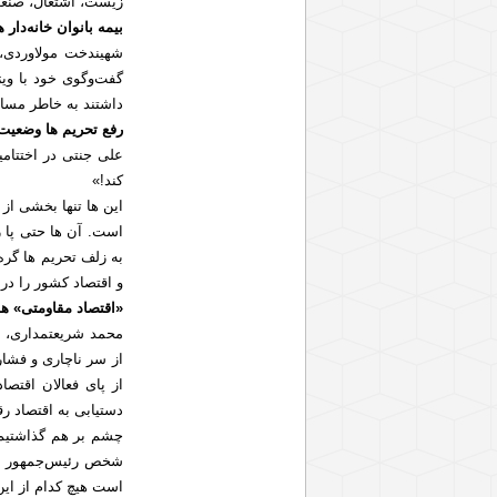
زیست، اشتغال، صنع
بیمه بانوان خانه‌دار 
شهیندخت مولاوردی، 
گفت‌وگوی خود با ویژه
داشتند به خاطر مسا
رفع تحریم ها وضعیت 
علی جنتی در اختتام
کند!»
این ها تنها بخشی از
است. آن ها حتی پا ر
به زلف تحریم ها گره 
و اقتصاد کشور را در 
«اقتصاد مقاومتی» هم
محمد شریعتمداری، م
از سر ناچاری و فشار
از پای فعالان اقتص
دستیابی به اقتصاد ر
چشم بر هم گذاشتیم 
شخص رئیس‌جمهور بای
است هیچ کدام از ای