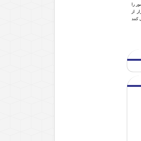
ر را
ر از
کنند