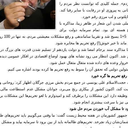
م». جمله کلیدی که توانست نظر مردم را
ی به پیروزی او در رقابت با سایر رقبا کند.
اپلئونی و لب مرزی رقم خورد.
لی شدن این شعار در ظاهر زیبا، مذاکره با
سته ای بود. تمام سرمایه دولت برای
مذاکرات هسته ای با 5+1 بسیج شد 
ها مذاکره سند برجام امضا شد و دولت یازدهم از تسلیم شدن قدرت های بزرگ در ب
شد. اکنون انتظار می رود نشانه های بهبود اوضاع اقتصادی در افکار عمومی دیده
 خروار وعده های داده شده مثقال مثقال عمل شود.
فع تحریم ها گره خورد
 حجت‌الاسلام علی یونسی در جمع مردم بخش مرزی جرگلان اظهار کرد: روحانی و
ت کند، اکنون کشور از بیکاری رنج می‌برد، جوانان مشکل عدم استطاعت مالی 
 وظیفه دارد این مشکلات را برطرف کند و امیدوارم با لغو تحریم‌ها این مشکلات ب
ی نیز با سرعت بیشتری انجام شود.
شود تا مشکل آب خوردن مردم حل شود
هور کشورمان در هفته محیط زیست گفت: ما وقتی می‌گوییم باید تحریم‌های ظال
ان‌شان زیاد نچرخد. تحریم‌های ظالمانه باید از بین برود تا سرمایه بیاید و مشکل