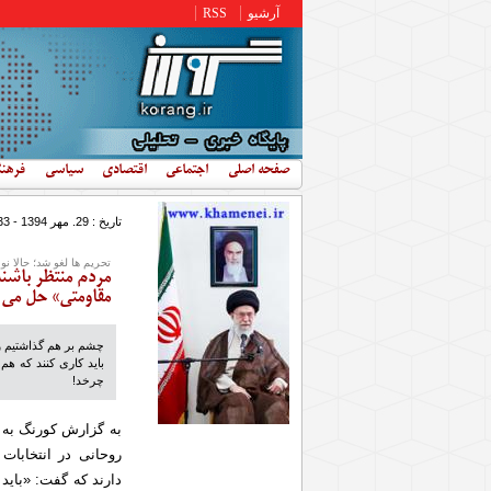
رفتن به محتوای اصلی
آرشیو
RSS
صفحه اصلی
اجتماعی
اقتصادی
سیاسی
فرهن
تاریخ : 29. مهر 1394 - 13:33
تحریم ها لغو شد؛ حالا 
مردم منتظر باشند
مقاومتی» حل می
چشم بر هم گذاشتیم و
باید کاری کنند که ه
چرخد!
به گزارش کورنگ به 
دارند که گفت: «باید