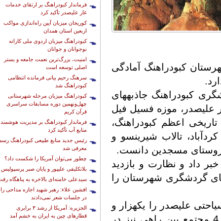
فرماندار کبودراهنگ بر ارتقای خدمات
غار علیصدر تأکید کرد
کوریجان میزبان آیین راه‌اندازی مواکب
اربعین استان همدان
کبودراهنگ میزبان اردوی ملی کاراته
نوجوانان و جوانان
امنیت، بزرگ‌ترین نعمت جامعه و بستر
 صورت گرفته شهرستان کبودراهنگ آمادگی
اصلی توسعه است
سرهنگ رحیم بیاتی فرمانده انتظامی
کبودراهنگ شد
رئیس میراث فرهنگی، صنایع دستی و گردشگری کبودراهنگ جاذبه‎های
کبودراهنگ میزبان مرحله شهرستانی
چهل‌ونهمین دوره مسابقات سراسری
 علیصدر، موزه فسیل فیل
قرآن کریم
 تاریخی اعظم کبودراهنگ،
فرماندار کبودراهنگ بر مدیریت هوشمند
منابع آب تأکید کرد
پل تاریخی کوریجان، حمام تاریخی روستای کردآباد، تالاب شیرین‎سو و
رئیس جدید منابع طبیعی کبودراهنگ رسما
) روستای مسجدین دانست.
معرفی شد
چطور می‌توان آمریکا را شکست داد؟
نه‎های استیجاری خبر داد و نظارت و بازدید
بلاتکلیفی علیپور و پایان صبر پرسپولیس
تاسیسات گردشگری و بروزرسانی نقشه‎های گردشگری شهرستان را
سیدعلی خامنه‌ای بالاخره به پناهگاه رف
افشین علاء: رهبر شهید اجازه مداحی را
در جلسات شعر نمی‌دادند
غلامی ظرفیت هر وعده پذیرایی در مجتمع سیاحتی علیصدر را یک‎هزار و
الجزیره: آمریکا از رشد ۳ برابری
قطارهای چین به ایران به خشم آمد
330 نفر دانست و خاطرنشان کرد: بیش از 4 مجتمع بین راهی نیز در