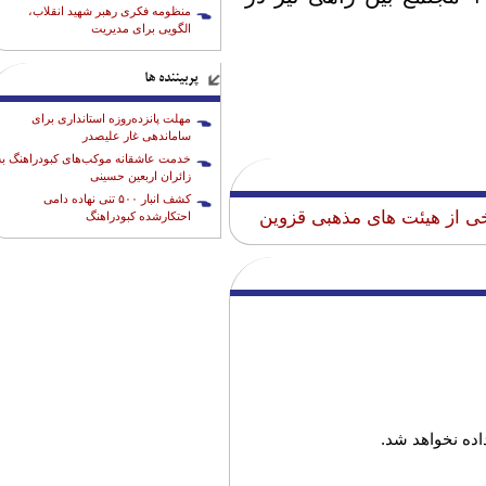
منظومه فکری رهبر شهید انقلاب،
الگویی برای مدیریت
پربیننده ها
مهلت پانزده‌روزه استانداری برای
ساماندهی غار علیصدر
خدمت عاشقانه موکب‌های کبودراهنگ به
زائران اربعین حسینی
کشف انبار ۵۰۰ تنی نهاده دامی
 از هیئت های مذهبی قزوین
احتکارشده کبودراهنگ
ده نخواهد شد.