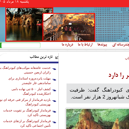
يكشنبه 18 مرداد 1405
جستجو
فرم جستجو
ندرسانه ای
پیوندها
ارتباط با ما
درباره ما
تازه ترین مطالب
اپ
خدمت عاشقانه موکب‌های کبودراهنگ به
زائران اربعین حسینی
مهلت پانزده‌روزه استانداری برای
ساماندهی غار علیصدر
ی کبودراهنگ گفت: ظرفیت
کشف انبار ۵۰۰ تنی نهاده دامی
احتکارشده کبودراهنگ
 نفر است.
بازدید فرماندار از مرکز فنی حرفه ای نو
بهزیستی کبودراهنگ
فرماندار کبودراهنگ بر تقویت خدمات
بهزیستی تأکید کرد
فرماندار کبودراهنگ بر ارتقای خدمات
تأمین اجتماعی تأکید کرد