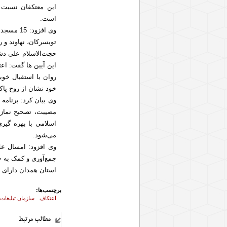
است.
وی افزود:
تویسرکان، نهاوند و ر
حجت‌الاسلام علی دش
این آیین ها گفت: اع
روان با استقبال خو
خود نشان از روح پاک
وی بیان کرد: برنامه
مصیبت، تصحیح نماز
اسلامی با بهره گیر
می‌شود.
وی افزود: امسال علا
جمع‌آوری و کمک به ج
استان همدان دارای یک هزار و 800 مسجد است که حدود 0
برچسب‌ها:
اعتکاف
سازمان تبلیغات
مطالب مرتبط