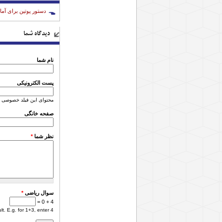
دستور پوتین برای آم
دیدگاه شما
نام شما
پست الکترونیکی
محتوای این فیلد خصوصی 
صفحه خانگی
نظر شما
*
سوال ریاضی
*
4 + 0 =
. E.g. for 1+3, enter 4.