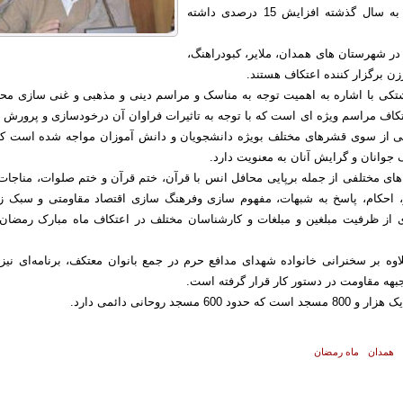
این معتکفان نسبت به سال گذشته افزایش 15 درصدی داشته
 15 مسجد در شهرستان های همدان، ملایر، کبودراهنگ،
زن برگزار کننده اعتکاف هستند.
تکی با اشاره به اهمیت توجه به مناسک و مراسم دینی و مذهبی و غنی سازی محت
تکاف مراسم ویژه ای است که با توجه به تاثیرات فراوان آن درخودسازی و پرورش ر
بی از سوی قشرهای مختلف بویژه دانشجویان و دانش آموزان مواجه شده است که
 جوانان و گرایش آنان به معنویت دارد.
 های مختلفی از جمله برپایی محافل انس با قرآن، ختم قرآن و ختم صلوات، مناجات،
، احکام، پاسخ به شبهات، مفهوم سازی وفرهنگ سازی اقتصاد مقاومتی و سبک ز
ی از ظرفیت مبلغین و مبلغات و کارشناسان مختلف در اعتکاف ماه مبارک رمضان 
وه بر سخنرانی خانواده شهدای مدافع حرم در جمع بانوان معتکف، برنامه‌ای نیز 
بهه مقاومت در دستور کار قرار گرفته است.
60 مسجد روحانی دائمی دارد.
همدان
ماه رمضان