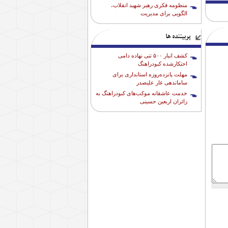
منظومه فکری رهبر شهید انقلاب،
الگویی برای مدیریت
پربیننده ها
کشف انبار ۵۰۰ تنی نهاده دامی
احتکارشده کبودراهنگ
مهلت پانزده‌روزه استانداری برای
ساماندهی غار علیصدر
خدمت عاشقانه موکب‌های کبودراهنگ به
زائران اربعین حسینی