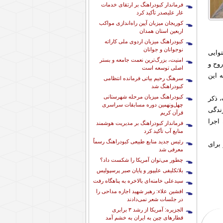
فرماندار کبودراهنگ بر ارتقای خدمات
غار علیصدر تأکید کرد
کوریجان میزبان آیین راه‌اندازی مواکب
اربعین استان همدان
کبودراهنگ میزبان اردوی ملی کاراته
نوجوانان و جوانان
وایی
امنیت، بزرگ‌ترین نعمت جامعه و بستر
وح و
اصلی توسعه است
 این
سرهنگ رحیم بیاتی فرمانده انتظامی
کبودراهنگ شد
کبودراهنگ میزبان مرحله شهرستانی
 ذکر
چهل‌ونهمین دوره مسابقات سراسری
ندگی
قرآن کریم
اجرا
فرماندار کبودراهنگ بر مدیریت هوشمند
منابع آب تأکید کرد
رئیس جدید منابع طبیعی کبودراهنگ رسماً
برای
معرفی شد
چطور می‌توان آمریکا را شکست داد؟
بلاتکلیفی علیپور و پایان صبر پرسپولیس
سیدعلی خامنه‌ای بالاخره به پناهگاه رفت
افشین علاء: رهبر شهید اجازه مداحی را
در جلسات شعر نمی‌دادند
الجزیره: آمریکا از رشد ۳ برابری
قطارهای چین به ایران به خشم آمد