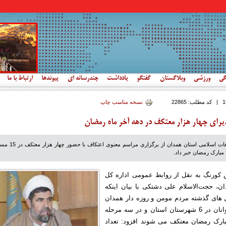
گی
ورزشی
وبلاگستان
گفتگو
یادداشت
چندرسانه ای
پیوندها
ارتباط با ما
|
کد مطلب:
22865
نسخه مناسب چاپ
رای چهار هزار معتکف در دهه آخر ماه رمضان
مدیر کل سازمان تبلیغات اسلامی استان همدان از برگزاری مراسم م
 مبارک رمضان خبر داد.
کورنگ به نقل از روابط عمومی اداره کل
ن، حجت‌الاسلام علی دشتکی با بیان اینکه
های گذشته مردم مومن و روزه دار همدان
بویژه جوانان و نوجوانان در 6 شهرستان استان و در سه مرحله
مبارک رمضان معتکف می شوند افزود: تعداد