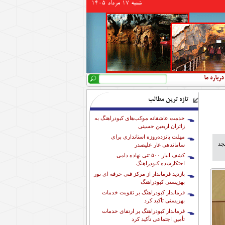
شنبه 17 مرداد 1405
جستجو
فرم جستجو
درباره ما
تازه ترین مطالب
خدمت عاشقانه موکب‌های کبودراهنگ به
زائران اربعین حسینی
مهلت پانزده‌روزه استانداری برای
عنوی اعتکاف با حضور چهار هزار معتکف در 15 مسجد
ساماندهی غار علیصدر
کشف انبار ۵۰۰ تنی نهاده دامی
احتکارشده کبودراهنگ
بازدید فرماندار از مرکز فنی حرفه ای نور
بهزیستی کبودراهنگ
فرماندار کبودراهنگ بر تقویت خدمات
بهزیستی تأکید کرد
فرماندار کبودراهنگ بر ارتقای خدمات
تأمین اجتماعی تأکید کرد