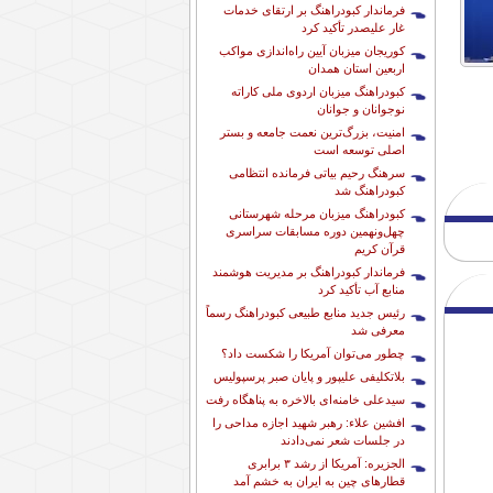
فرماندار کبودراهنگ بر ارتقای خدمات
غار علیصدر تأکید کرد
کوریجان میزبان آیین راه‌اندازی مواکب
اربعین استان همدان
کبودراهنگ میزبان اردوی ملی کاراته
نوجوانان و جوانان
امنیت، بزرگ‌ترین نعمت جامعه و بستر
اصلی توسعه است
سرهنگ رحیم بیاتی فرمانده انتظامی
کبودراهنگ شد
کبودراهنگ میزبان مرحله شهرستانی
چهل‌ونهمین دوره مسابقات سراسری
قرآن کریم
فرماندار کبودراهنگ بر مدیریت هوشمند
منابع آب تأکید کرد
رئیس جدید منابع طبیعی کبودراهنگ رسماً
معرفی شد
چطور می‌توان آمریکا را شکست داد؟
بلاتکلیفی علیپور و پایان صبر پرسپولیس
سیدعلی خامنه‌ای بالاخره به پناهگاه رفت
افشین علاء: رهبر شهید اجازه مداحی را
در جلسات شعر نمی‌دادند
الجزیره: آمریکا از رشد ۳ برابری
قطارهای چین به ایران به خشم آمد