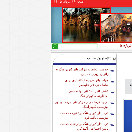
جمعه 16 مرداد 1405
جستجو
فرم جستجو
درباره ما
تازه ترین مطالب
خدمت عاشقانه موکب‌های کبودراهنگ به
زائران اربعین حسینی
مهلت پانزده‌روزه استانداری برای
ور
ساماندهی غار علیصدر
کشف انبار ۵۰۰ تنی نهاده دامی
احتکارشده کبودراهنگ
بازدید فرماندار از مرکز فنی حرفه ای نور
بهزیستی کبودراهنگ
فرماندار کبودراهنگ بر تقویت خدمات
بهزیستی تأکید کرد
فرماندار کبودراهنگ بر ارتقای خدمات
تأمین اجتماعی تأکید کرد