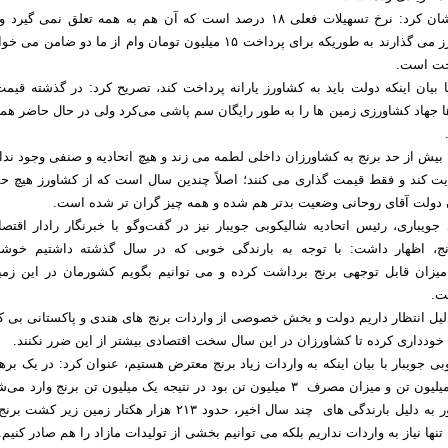
وی در ادامه خاطرنشان کرد: نرخ تسهیلات فعلی ۱۸ درصد است که آن هم به همه تعلق نمی گی
چوب لای چرخ کشاورز می گذارند به طوریکه برای پرداخت ۱۵ میلیون تومان وام از ما دو ضامن 
خت است.
با بیان اینکه دولت باید به کشاورز یارانه پرداخت کند، تصریح کرد: در گذشته قیم
ها جهاد کشاورزی زمین ها را به طور رایگان سم پاشی می‌کرد ولی در حال حاضر همه
 بیش از حد برنج به کشاورزان داخلی لطمه می زند و هیچ اتحادیه و صنفی وجود ندا
ایت کند و فقط قیمت گذاری می کنند؛ اصلاً چندین سال است که از کشاورز هیچ حم
 دولت آقای روحانی وضعیت بدتر هم شده و همه چیز گران تر شده است.
جویباری، رئیس اتحادیه شالیکوبی جویبار نیز در گفت‌وگو با خبرنگار رادار اقتصا
رنج، اظهار داشت: با توجه به بارندگی خوبی که در سال گذشته داشتیم خوشبخ
میزان قابل توجهی برنج برداشت کرده و می توانیم بگویم کشورمان در این زمین
ت.
لیل انتظار داریم دولت و بخش خصوصی از واردات برنج های هندی و پاکستانی بی ک
م خودداری کرده تا کشاورزان در این سال سخت اقتصادی بیشتر از این ضرر نکنند.
ی جویبار با بیان اینکه به واردات زیاد برنج معترض هستیم، عنوان کرد: در یک بره
تولید کشور حدود ۲ میلیون تن و میزان مصرف ۳ میلیون تن بود در نتیجه یک میلیون تن برنج وارد 
اکنون در جنوب کشور به دلیل بارندگی های چند سال اخیر، حدود ۲۱۳ هزار هکتار زمین زیر 
ها نیاز به واردات نداریم بلکه می توانیم بخشی از تولیدات مازاد را هم صادر کنیم.