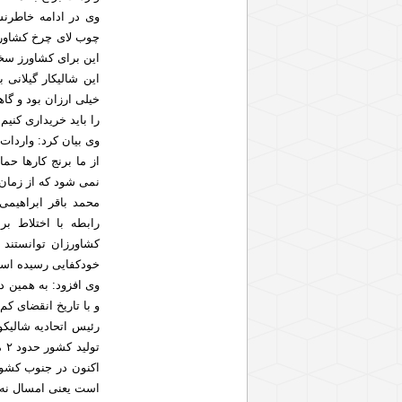
این برای کشاورز س
این شالیکار گیلانی 
خیلی ارزان بود و گا
را باید خریداری کنیم.
وی بیان کرد: واردات
از ما برنج کارها حم
نمی شود که از زمان
محمد باقر ابراهیمی 
رابطه با اختلاط ب
کشاورزان توانستند 
خودکفایی رسیده اس
وی افزود: به همین د
و با تاریخ انقضای ک
رئیس اتحادیه شالیکوب
است یعنی امسال نه تن