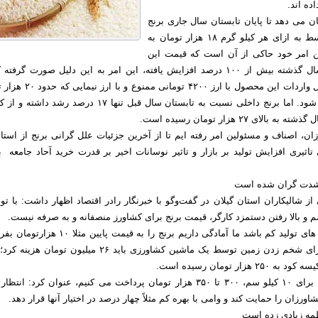
ده اند.
ان می دهد تا پایان تابستان سال جاری برنج
خارجی به طور متوسط به ازای هر کیلو گرم ۱۸ هزار تومان به
 امر خود حاکی از آن است که قیمت این
محصول نسبت به سال گذشته بیش از ۱۰۰ درصد افزایش یافته، این امر به این دلیل صورت گرفت
اردیبهشت ماه امسال واردات این محصول با ارز ۴۲۰۰ تومان
قیمت دارد وارد می شود. اما برنج داخلی نسبت به تابستان سال قبل تنها ۱۷ درصد رشد 
ن، اصناف و مسئولین امر رفته ایم تا از آخرین جزئیات علل گرانی برنج از استان
تاثیری افزایش تولید بر بازار و تاثیر نوسانات اخیر بر قدرت خرید آحاد جامعه ب
 شدت گران شده است
شالیکاران استان گیلان در گفت‌وگو با خبرنگار رادر اقتصاد اظهار داشت: با توج
 و بالا رفتن دستمزد کارگر، قیمت برنج برای کشاورز منصفانه و به صرفه نیست.
وی افزود: اگر هزینه های تولید کم باشد ما آمادگی داریم برنج را به قیمت پایین
اما در حال حاضر برای شخم زدن زمین توسط یک ماشین کشاورزی باید ۲۶ میلیون توما
زار تومان رسیده است.
شاعری با بیان اینکه برای ۱۰ کیلو سم، ۳۰۰ تا ۳۵۰ هزار تومان پرداخت می کنیم، عنوان کرد: انت
رزان را حمایت کند و وامی با بهره کم مثلاً چهار درصد در اختیار آنها قرار دهد.
طمه زیادی زده است