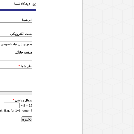
دیدگاه شما
نام شما
پست الکترونیکی
محتوای این فیلد خصوصی 
صفحه خانگی
نظر شما
*
سوال ریاضی
*
12 + 8 =
. E.g. for 1+3, enter 4.