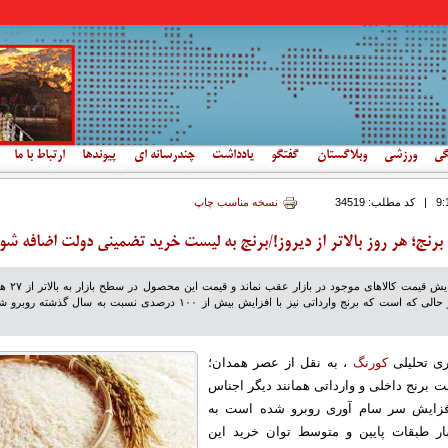
گی
ورزشی
وبلاگستان
گفتگو
یادداشت
چندرسانه ای
پیوندها
ارتباط با ما
|
کد مطلب:
34519
نسخه مناسب چاپ
نج؛ هر روز بالاتر از دیروز!/برنج به لیست خرید تضمینی دولت اضافه شو
برنج هم از قافله افزایش قیمت کالاهای موجود در 
تومان رسیده، این در حالی که است که برنج وارداتی نیز با افزایش بیش از ۱۰۰ درصدی نسبت به سال گذشته رو
ری تحلیلی
کورنگ
، به نقل از عصر همدان؛
 برنج داخلی و وارداتی همانند دیگر اجناس
 افزایش سر سام آوری روبرو شده است به
ر طبقات پایین و متوسط توان خرید این