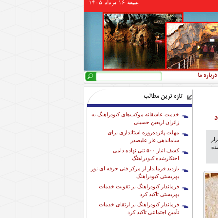
جمعه 16 مرداد 1405
جستجو
فرم جستجو
درباره ما
تازه ترین مطالب
خدمت عاشقانه موکب‌های کبودراهنگ به
د
زائران اربعین حسینی
مهلت پانزده‌روزه استانداری برای
بازار عقب نماند و قیمت این محصول در سطح بازار به بالاتر از ۲۷ هزار
ساماندهی غار علیصدر
برو شده
کشف انبار ۵۰۰ تنی نهاده دامی
احتکارشده کبودراهنگ
بازدید فرماندار از مرکز فنی حرفه ای نور
بهزیستی کبودراهنگ
فرماندار کبودراهنگ بر تقویت خدمات
بهزیستی تأکید کرد
فرماندار کبودراهنگ بر ارتقای خدمات
تأمین اجتماعی تأکید کرد