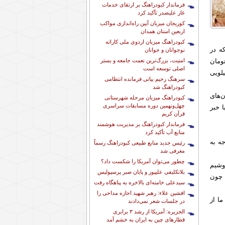
فرماندار کبودراهنگ بر ارتقای خدمات
غار علیصدر تأکید کرد
کوریجان میزبان آیین راه‌اندازی مواکب
اربعین استان همدان
کبودراهنگ میزبان اردوی ملی کاراته
ه که در
نوجوانان و جوانان
امنیت، بزرگ‌ترین نعمت جامعه و بستر
ی ممنوع و با ارز نیمایی که حدود ۲۰ هزار تومان
اصلی توسعه است
داشته و از کیلویی
سرهنگ رحیم بیاتی فرمانده انتظامی
کبودراهنگ شد
‌های
کبودراهنگ میزبان مرحله شهرستانی
چهل‌ونهمین دوره مسابقات سراسری
ا خبر
قرآن کریم
فرماندار کبودراهنگ بر مدیریت هوشمند
منابع آب تأکید کرد
ه به
رئیس جدید منابع طبیعی کبودراهنگ رسماً
معرفی شد
چطور می‌توان آمریکا را شکست داد؟
 مثلا ۱۰ هزارتومان بفروشیم
بلاتکلیفی علیپور و پایان صبر پرسپولیس
ن هزینه کرد؛ چون
سیدعلی خامنه‌ای بالاخره به پناهگاه رفت
افشین علاء: رهبر شهید اجازه مداحی را
ظار ما از
در جلسات شعر نمی‌دادند
الجزیره: آمریکا از رشد ۳ برابری
قطارهای چین به ایران به خشم آمد