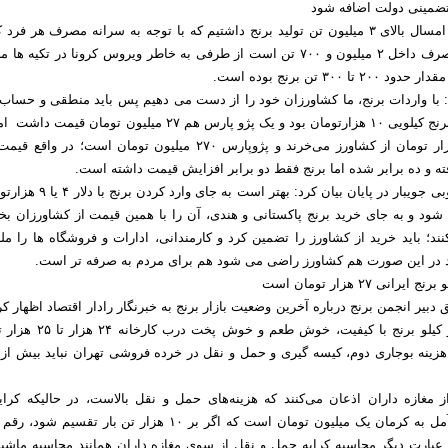
تضمینی دولت اضافه شود
کیلوگرم است کل مصرف داخل ۲ میلیون و ۷۰۰ تن است از طرفی به خاطر ویروس کرونا در تکیه
 ۳۰۰ تن برنج بوده است.
: با واردات برنج، ما کشاورزان خود را از دست می دهیم پس باید منطقی و حساب
کار کنیم؛ یک زمانی برنج کیلویی ۱۰ هزارتومان بود و یک پژو پارس هم ۲۷ میلیون تومان قیم
برنج را با نرخ ۲۰ هزار تومان از کشاورز می‌خرند و پژوپارس ۲۷۰ میلیون تومان است؛ در و
رفته و ده برابر شده اما برنج فقط دو برابر افزایش قیمت داشته است.
رئیس اتحادیه شالیکوبی جویبار در پایان بیان کرد: بهتر است به 
ود و به جای خرید برنج پاکستانی و هندی، آن را با همین قیمت از کشاورزان بخر
کنند؛ باید خرید از کشاورز را تضمین کرد و کارمندانی، ادارات و فروشگاه ها را مل
رد در این صورت هم کشاورز راضی می شود هم برای مردم به صرفه تر است.
ی ۲۷ هزار تومان است
بیر انجمن برنج درباره آخرین وضعیت بازار برنج به خبرنگار رادار اقتصاد اظهار کر
حال حاضر قیمت هر کیلو برنج با کیفیت، خوش طعم و خوش 
ز مغازه داران اذعان می‌کنند که هزینه‌های حمل و نقل بالاست، در حالیکه کرای
کامیون ۱۰۰ تنی از آمل به کرمان یک میلیون تومان است که اگر بر ۱۰ هزار تن بار تقسیم 
 عبارت دیگر محاسبه کرایه حمل و نقل از سوی مغازه داران همانند محاسبه ماشین