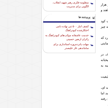
منظومه فکری رهبر شهید انقلاب،
رد و هزار
الگویی برای مدیریت
می خواهند و
پربیننده ها
ت کود
کشف انبار ۵۰۰ تنی نهاده دامی
 چیز
احتکارشده کبودراهنگ
خدمت عاشقانه موکب‌های کبودراهنگ به
رد که
زائران اربعین حسینی
ایتی
مهلت پانزده‌روزه استانداری برای
ساماندهی غار علیصدر
د، در
تانه
ه به
یفیت
ه ای،
می‌شد اما
کشت برنج رفته