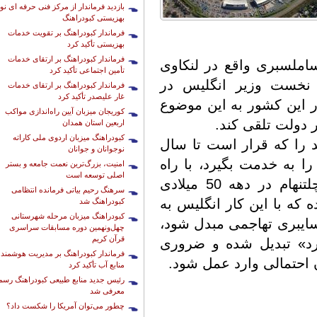
بازدید فرماندار از مرکز فنی حرفه ای نو
بهزیستی کبودراهنگ
فرماندار کبودراهنگ بر تقویت خدمات
بهزیستی تأکید کرد
فرماندار کبودراهنگ بر ارتقای خدمات
ملسبری واقع در لنکاوی
تأمین اجتماعی تأکید کرد
نخست وزیر انگلیس در
فرماندار کبودراهنگ بر ارتقای خدمات
غار علیصدر تأکید کرد
 این کشور به این موضوع
کوریجان میزبان آیین راه‌اندازی مواکب
ر دولت تلقی کند.
اربعین استان همدان
کبودراهنگ میزبان اردوی ملی کاراته
ید را که قرار است تا سال
نوجوانان و جوانان
را به خدمت بگیرد، با راه
امنیت، بزرگ‌ترین نعمت جامعه و بستر
اصلی توسعه است
اندازی مراکز ستاد ارتباطات انگلیس در چلتنهام در دهه 50 میلادی
سرهنگ رحیم بیاتی فرمانده انتظامی
که با این کار انگلیس به
کبودراهنگ شد
کبودراهنگ میزبان مرحله شهرستانی
سایبری تهاجمی مبدل شود،
چهل‌ونهمین دوره مسابقات سراسری
قرآن کریم
رد» تبدیل شده و ضروری
فرماندار کبودراهنگ بر مدیریت هوشمند
 احتمالی وارد عمل شود.
منابع آب تأکید کرد
رئیس جدید منابع طبیعی کبودراهنگ رسما
معرفی شد
چطور می‌توان آمریکا را شکست داد؟