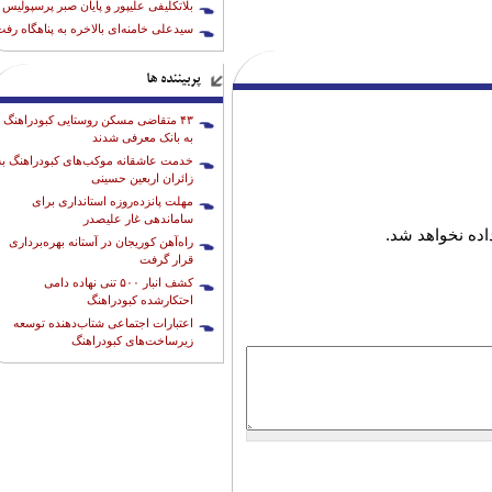
بلاتکلیفی علیپور و پایان صبر پرسپولیس
سیدعلی خامنه‌ای بالاخره به پناهگاه رف
پربیننده ها
۴۳ متقاضی مسکن روستایی کبودراهنگ
به بانک معرفی شدند
خدمت عاشقانه موکب‌های کبودراهنگ به
زائران اربعین حسینی
مهلت پانزده‌روزه استانداری برای
ساماندهی غار علیصدر
ده نخواهد شد.
راه‌آهن کوریجان در آستانه بهره‌برداری
قرار گرفت
کشف انبار ۵۰۰ تنی نهاده دامی
احتکارشده کبودراهنگ
اعتبارات اجتماعی شتاب‌دهنده توسعه
زیرساخت‌های کبودراهنگ