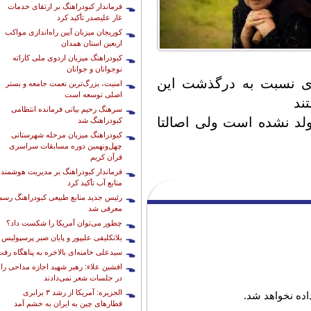
فرماندار کبودراهنگ بر ارتقای خدمات
غار علیصدر تأکید کرد
کوریجان میزبان آیین راه‌اندازی مواکب
اربعین استان همدان
کبودراهنگ میزبان اردوی ملی کاراته
نوجوانان و جوانان
ی نسبت به درگذشت این
امنیت، بزرگ‌ترین نعمت جامعه و بستر
اصلی توسعه است
ند
سرهنگ رحیم بیاتی فرمانده انتظامی
ولد نشده است ولی اصالتا
کبودراهنگ شد
کبودراهنگ میزبان مرحله شهرستانی
چهل‌ونهمین دوره مسابقات سراسری
قرآن کریم
فرماندار کبودراهنگ بر مدیریت هوشمند
منابع آب تأکید کرد
رئیس جدید منابع طبیعی کبودراهنگ رسما
معرفی شد
چطور می‌توان آمریکا را شکست داد؟
بلاتکلیفی علیپور و پایان صبر پرسپولیس
سیدعلی خامنه‌ای بالاخره به پناهگاه رف
افشین علاء: رهبر شهید اجازه مداحی را
در جلسات شعر نمی‌دادند
الجزیره: آمریکا از رشد ۳ برابری
ده نخواهد شد.
قطارهای چین به ایران به خشم آمد