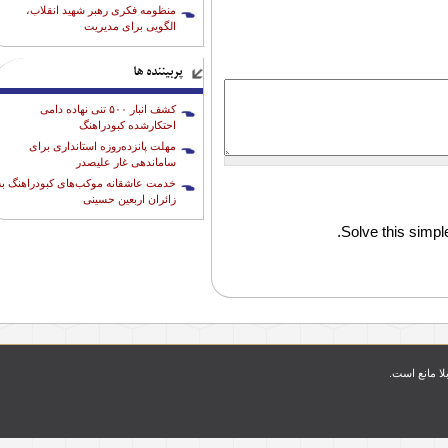
منظومه فکری رهبر شهید انقلاب،
الگویی برای مدیریت
پربیننده ها
کشف انبار ۵۰۰ تنی نهاده دامی
احتکارشده کبودراهنگ
مهلت پانزده‌روزه استانداری برای
ساماندهی غار علیصدر
خدمت عاشقانه موکب‌های کبودراهنگ به
زائران اربعین حسینی
Solve this simple
بلا مانع است.