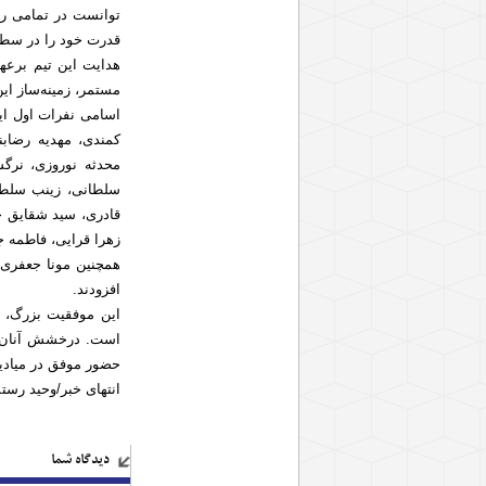
توانست در تمامی رد
قدرت خود را در سطح
هدایت این تیم برعهد
مستمر، زمینه‌ساز ای
اسامی نفرات اول این
کمندی، مهدیه رضابن
محدثه نوروزی، نرگ
سلطانی، زینب سلطان
قادری، سید شقایق ح
زهرا قرایی، فاطمه 
همچنین مونا جعفری،
افزودند.
این موفقیت بزرگ، ح
است. درخشش آنان، ن
حضور موفق در میادین
انتهای خبر/وحید رس
دیدگاه شما