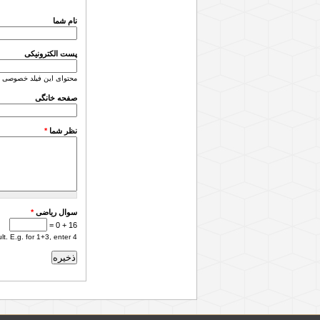
نام شما
پست الکترونیکی
محتوای این فیلد خصوصی 
صفحه خانگی
نظر شما
*
سوال ریاضی
*
16 + 0 =
. E.g. for 1+3, enter 4.