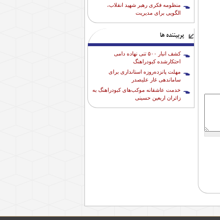
منظومه فکری رهبر شهید انقلاب،
الگویی برای مدیریت
پربیننده ها
کشف انبار ۵۰۰ تنی نهاده دامی
احتکارشده کبودراهنگ
مهلت پانزده‌روزه استانداری برای
ساماندهی غار علیصدر
خدمت عاشقانه موکب‌های کبودراهنگ به
زائران اربعین حسینی