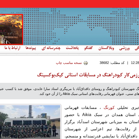
گی
ورزشی
وبلاگستان
گفتگو
یادداشت
چندرسانه ای
پیوندها
ارتباط با ما
|
کد مطلب:
38682
نسخه مناسب چاپ
می‌کار کبودراهنگ در مسابقات استانی کیک‌بوکسینگ
ینگ شهرستان کبودراهنگ و روستای داقداق‌آباد با مربیگری استاد سارا عابدی، موفق شد با کسب عنو
 عنوان قهرمانی رقابت‌های استانی سبک Aikia را از آن خود کند.
خبری تحلیلی
کورنگ
، مسابقات قهرمانی
کیک‌بوکسینگ بانوان استان همدان در سبک Aikia با حضور
ستان به میزبانی شهرستان اسدآباد برگزار
از رقابت‌ها، تیم اعزامی از شهرستان
داقداق‌آباد با نمایشی قدرتمندانه و منسجم،