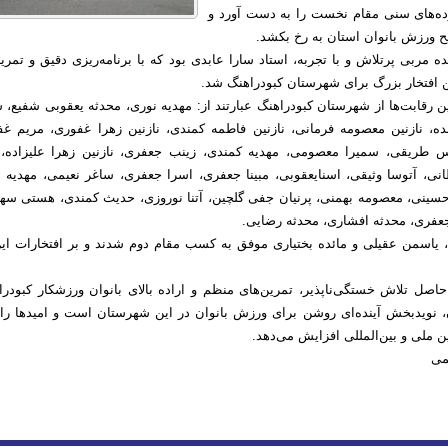
ه‌های سنی مقام نخست را به دست آورد و
 ورزش بانوان استان به رخ بکشد.
ه مربی پرتلاش و با تجربه، استاد سارا عابدی بود که با برنامه‌ریزی دقیق و تمری
ن افتخار بزرگ برای شهرستان کبودراهنگ شد.
 رقابت‌ها از شهرستان کبودراهنگ عبارتند از: مهدیه نوری، محدثه یعقوبی شفیع، س
ده، نازنین معصومه فرمانی، نازنین فاطمه کمندی، نازنین زهرا غفوری، مریم غف
س طریقی، سمیرا معصومی، مهدیه کمندی، زینب جعفری، نازنین زهرا علیزاده، 
ی، آتوسا وثیقی، اسنایعقوبی، مبینا جعفری، اسرا جعفری، ساغر نعیمی، مهدیه 
سینی، معصومه بهمنی، پرنیان جفی گلچین، آتنا نوروزی، حدیث کمندی، هستی سهر
جعفری، محدثه افشاری، محدثه رضایی.
 یاسمن عقیلی و مائده بختیاری موفق به کسب مقام دوم شدند و بر افتخارات این
اصل تلاش خستگی‌ناپذیر، تمرین‌های منظم و اراده بالای بانوان ورزشکار کبودرا
ویدبخش آینده‌ای روشن برای ورزش بانوان در این شهرستان است و امیدها را 
 ملی و بین‌المللی افزایش می‌دهد.
تمی