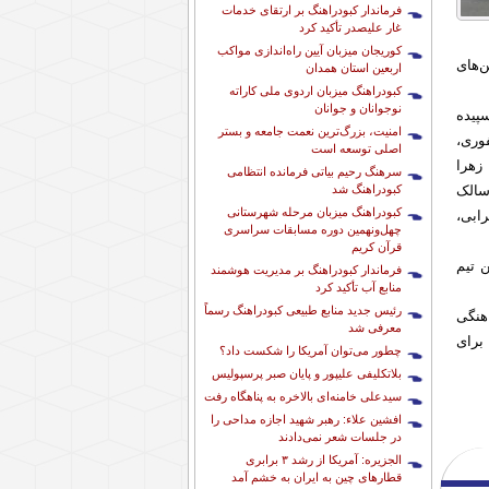
فرماندار کبودراهنگ بر ارتقای خدمات
غار علیصدر تأکید کرد
کوریجان میزبان آیین راه‌اندازی مواکب
ن‌های
اربعین استان همدان
کبودراهنگ میزبان اردوی ملی کاراته
نوجوانان و جوانان
پیده
امنیت، بزرگ‌ترین نعمت جامعه و بستر
وری،
اصلی توسعه است
زهرا
سرهنگ رحیم بیاتی فرمانده انتظامی
کبودراهنگ شد
سالک
کبودراهنگ میزبان مرحله شهرستانی
ابی،
چهل‌ونهمین دوره مسابقات سراسری
قرآن کریم
 تیم
فرماندار کبودراهنگ بر مدیریت هوشمند
منابع آب تأکید کرد
رئیس جدید منابع طبیعی کبودراهنگ رسماً
هنگی
معرفی شد
برای
چطور می‌توان آمریکا را شکست داد؟
بلاتکلیفی علیپور و پایان صبر پرسپولیس
سیدعلی خامنه‌ای بالاخره به پناهگاه رفت
افشین علاء: رهبر شهید اجازه مداحی را
در جلسات شعر نمی‌دادند
الجزیره: آمریکا از رشد ۳ برابری
قطارهای چین به ایران به خشم آمد