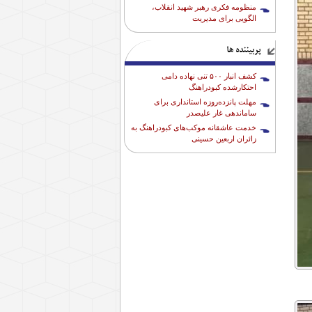
منظومه فکری رهبر شهید انقلاب،
الگویی برای مدیریت
پربیننده ها
کشف انبار ۵۰۰ تنی نهاده دامی
احتکارشده کبودراهنگ
مهلت پانزده‌روزه استانداری برای
ساماندهی غار علیصدر
خدمت عاشقانه موکب‌های کبودراهنگ به
زائران اربعین حسینی