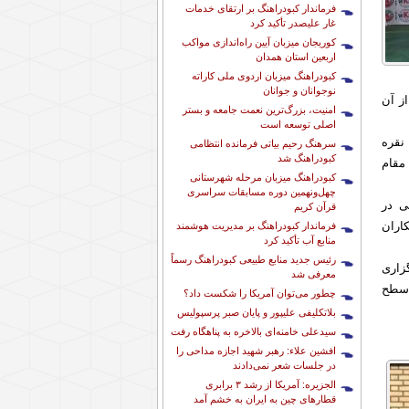
فرماندار کبودراهنگ بر ارتقای خدمات
غار علیصدر تأکید کرد
کوریجان میزبان آیین راه‌اندازی مواکب
اربعین استان همدان
کبودراهنگ میزبان اردوی ملی کاراته
نوجوانان و جوانان
 تیمی را از آن
امنیت، بزرگ‌ترین نعمت جامعه و بستر
اصلی توسعه است
پس از کبودراهنگ، تیم همدان با مربیگری استاد پورشیخ و سرپرستی استاد شریفی با ۲۳ مدال طلا، ۱۲ نقره
سرهنگ رحیم بیاتی فرمانده انتظامی
کبودراهنگ شد
دایت استاد نکونام و کسب ۸ طلا، ۴ نقره و ۱ برنز مقام
کبودراهنگ میزبان مرحله شهرستانی
چهل‌ونهمین دوره مسابقات سراسری
ی در
قرآن کریم
اران
فرماندار کبودراهنگ بر مدیریت هوشمند
منابع آب تأکید کرد
رئیس جدید منابع طبیعی کبودراهنگ رسماً
 به پاس برگزاری
معرفی شد
 سطح
چطور می‌توان آمریکا را شکست داد؟
بلاتکلیفی علیپور و پایان صبر پرسپولیس
سیدعلی خامنه‌ای بالاخره به پناهگاه رفت
افشین علاء: رهبر شهید اجازه مداحی را
در جلسات شعر نمی‌دادند
الجزیره: آمریکا از رشد ۳ برابری
قطارهای چین به ایران به خشم آمد