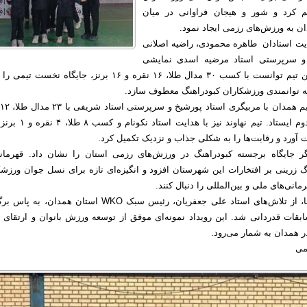
 کرد و شور و هیجان فراوانی در میان
ندان به ورزش‌های رزمی ایجاد نمود.
ایت استادان طاهره محمودی، راضیه اصلانی
و سرپرستی استاد مرضیه اسدی نمایشی
درخشان داشت و این تیم توانست با کسب ۳۰ مدال طلا، ۱۶ نقره و ۱۶ برنز، جایگاه نخست
ا به توانمندی ورزشکاران کبودراهنگ معطوف سازد.
و ۴ برنز در جایگاه دوم ایستاد. تیم نهاوند نیز با ه
آورد و رقابت‌ها را به شکلی جذاب و نزدیک تکمیل کرد.
گر جایگاه برجسته کبودراهنگ در ورزش‌های رزمی استان را نشان داد. قهرمان
 زرینی بر افتخارات این شهرستان افزود و انگیزه‌ای تازه برای نسل جوان ورزشک
مانی‌های ملی و بین‌المللی را دنبال کنند.
در پایان این رقابت‌ها، از تلاش‌های استاد علی جعفریان، رئیس سبک WKO استان همدان،
بقات قدردانی شد. این رویداد نمونه‌ای موفق از توسعه ورزش بانوان و ارتقای
 همدان به شمار می‌رود.
تمی