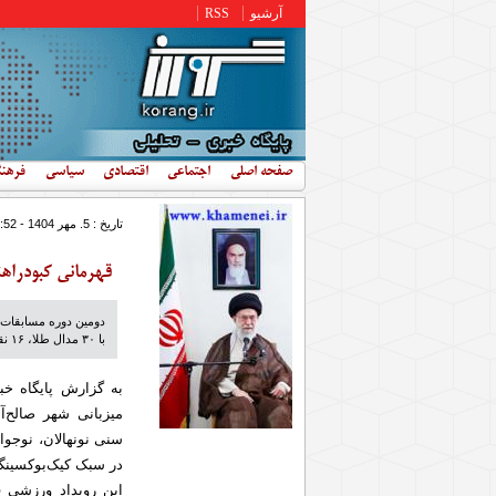
رفتن به محتوای اصلی
آرشیو
RSS
صفحه اصلی
اجتماعی
اقتصادی
سیاسی
فرهن
تاریخ : 5. مهر 1404 - 13:52
قهرمانی کبودراهن
با ۳۰ مدال طلا، ۱۶ نقره و ۱۶ برنز عنوان قهرمانی تیمی را کسب کرد.
به گزارش پایگاه خب
میزبانی شهر صالح‌آب
سنی نونهالان، نوجوا
در سبک کیک‌بوکسینگ WKO به نمایش گذاشت
این رویداد ورزشی 