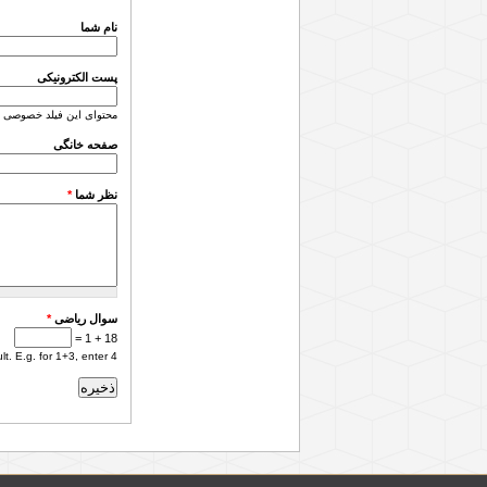
نام شما
پست الکترونیکی
محتوای این فیلد خصوصی 
صفحه خانگی
نظر شما
*
سوال ریاضی
*
18 + 1 =
. E.g. for 1+3, enter 4.