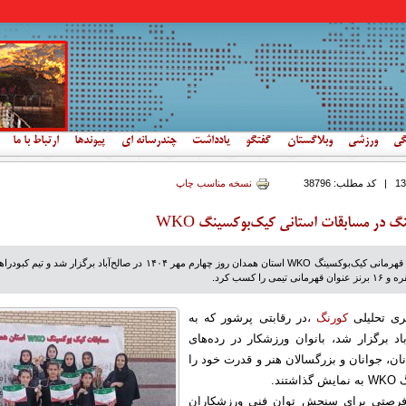
گی
ورزشی
وبلاگستان
گفتگو
یادداشت
چندرسانه ای
پیوندها
ارتباط با ما
|
کد مطلب:
38796
نسخه مناسب چاپ
گ در مسابقات استانی کیک‌بوکسینگ WKO
دومین دوره مسابقات قهرمانی کیک‌بوکسینگ WKO استان همدان روز چهارم مهر ۱۴۰۴ در صالح‌آباد برگزار شد و تیم 
ری تحلیلی
کورنگ
،در رقابتی پرشور که به
اد برگزار شد، بانوان ورزشکار در رده‌های
نان، جوانان و بزرگسالان هنر و قدرت خود را
ند.
فرصتی برای سنجش توان فنی ورزشکاران