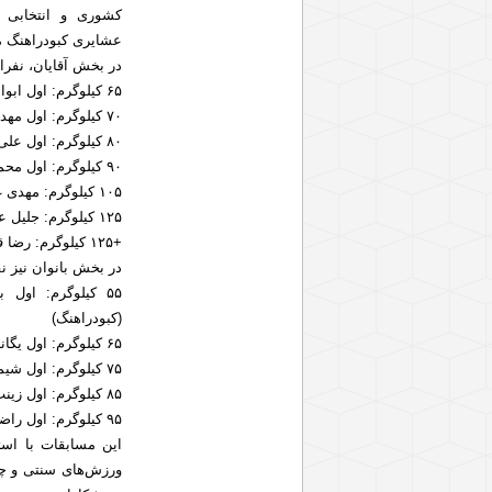
کشوری و انتخابی 
عشایری کبودراهنگ م
در بخش آقایان، نفر
۶۵ کیلوگرم: اول ابوالفضل محمودی (بهار)، دوم محمد سلطانی (قروه)، سوم محمد نادری (کبودراهنگ)
۷۰ کیلوگرم: اول مهدی قهرمانی (بهار)، دوم جلال معصومی (اسدآباد)، سوم محمد جلیلوند (تویسرکان)
۸۰ کیلوگرم: اول علی‌اصغر عروجی (قروه)، دوم مهدی وفایی، سوم قاسم کریمی (کبودراهنگ)
۹۰ کیلوگرم: اول محمد زمانی (قروه)، دوم میلاد محمودی (کبودراهنگ)، سوم محد بیات (تویسرکان)
۱۰۵ کیلوگرم: مهدی غلامی (کبودراهنگ)
۱۲۵ کیلوگرم: جلیل عبداللهی (کبودراهنگ)
+۱۲۵ کیلوگرم: رضا قیطاسی
در بخش بانوان نیز نف
۵۵ کیلوگرم: اول
(کبودراهنگ)
۶۵ کیلوگرم: اول یگانه سلطانی (قروه)، دوم نسرین بختیاری (تویسرکان)، سوم مریم صفری
۷۵ کیلوگرم: اول شیما سلیمانی (قروه)، دوم رقیه رستمی (کبودراهنگ)، سوم سمیه گمار (تویسرکان)
۸۵ کیلوگرم: اول زینب نجفی (کبودراهنگ)، دوم شایسته سلیمانی (تویسرکان)، سوم عاطفه خانی (کبودراهنگ)
۹۵ کیلوگرم: اول راضیه کاظمی (قروه)، دوم زهرا رجبی (کبودراهنگ)
این مسابقات با است
ورزش‌های سنتی و چوب