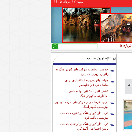
شنبه 17 مرداد 1405
جستجو
فرم جستجو
درباره ما
تازه ترین مطالب
خدمت عاشقانه موکب‌های کبودراهنگ به
زائران اربعین حسینی
مهلت پانزده‌روزه استانداری برای
ای
ساماندهی غار علیصدر
کشف انبار ۵۰۰ تنی نهاده دامی
احتکارشده کبودراهنگ
بازدید فرماندار از مرکز فنی حرفه ای نور
بهزیستی کبودراهنگ
فرماندار کبودراهنگ بر تقویت خدمات
بهزیستی تأکید کرد
فرماندار کبودراهنگ بر ارتقای خدمات
تأمین اجتماعی تأکید کرد