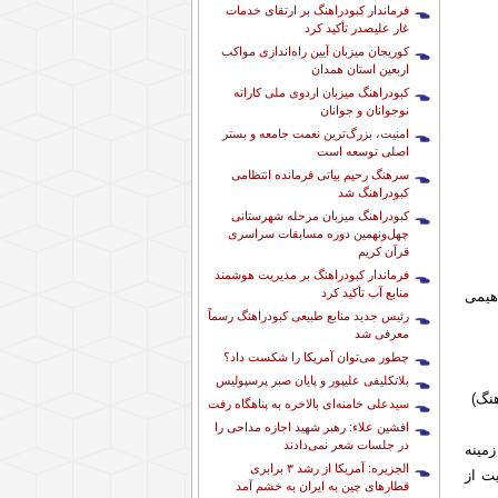
فرماندار کبودراهنگ بر ارتقای خدمات
غار علیصدر تأکید کرد
کوریجان میزبان آیین راه‌اندازی مواکب
اربعین استان همدان
کبودراهنگ میزبان اردوی ملی کاراته
نوجوانان و جوانان
امنیت، بزرگ‌ترین نعمت جامعه و بستر
اصلی توسعه است
سرهنگ رحیم بیاتی فرمانده انتظامی
کبودراهنگ شد
کبودراهنگ میزبان مرحله شهرستانی
چهل‌ونهمین دوره مسابقات سراسری
قرآن کریم
فرماندار کبودراهنگ بر مدیریت هوشمند
منابع آب تأکید کرد
هیمی
رئیس جدید منابع طبیعی کبودراهنگ رسماً
معرفی شد
چطور می‌توان آمریکا را شکست داد؟
بلاتکلیفی علیپور و پایان صبر پرسپولیس
سیدعلی خامنه‌ای بالاخره به پناهگاه رفت
افشین علاء: رهبر شهید اجازه مداحی را
در جلسات شعر نمی‌دادند
مینه
الجزیره: آمریکا از رشد ۳ برابری
ت از
قطارهای چین به ایران به خشم آمد