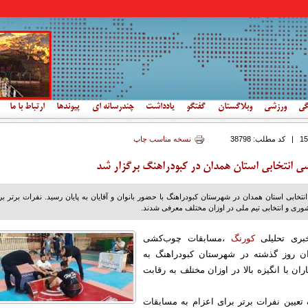
گی
ورزشی
وبلاگستان
گفتگو
یادداشت
چندرسانه ای
پیوندها
ارتباط با ما
|
کد مطلب:
38798
نسخه مناسب چاپ
 انتخابی استان همدان در کبودراهنگ برگزار شد
خابی استان همدان در شهرستان کبودراهنگ با حضور بانوان و آقایان به پایان رسید. نفرات برتر بر
وری و انتخابی تیم ملی در اوزان مختلف معرفی شدند.
خبری تحلیلی
کورنگ
،مسابقات چوب‌کشی
ان روز گذشته در شهرستان کبودراهنگ به
ان با انگیزه بالا در اوزان مختلف به رقابت
 تعیین نفرات برتر برای اعزام به مسابقات