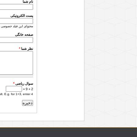
نام شما
پست الکترونیکی
محتوای این فیلد خصوصی 
صفحه خانگی
نظر شما
*
سوال ریاضی
*
2 + 9 =
. E.g. for 1+3, enter 4.