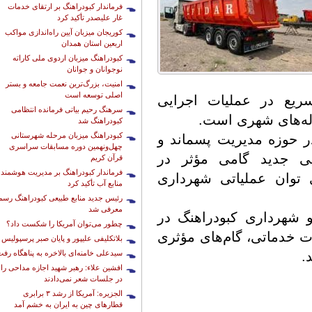
فرماندار کبودراهنگ بر ارتقای خدمات
غار علیصدر تأکید کرد
کوریجان میزبان آیین راه‌اندازی مواکب
اربعین استان همدان
کبودراهنگ میزبان اردوی ملی کاراته
نوجوانان و جوانان
امنیت، بزرگ‌ترین نعمت جامعه و بستر
اصلی توسعه است
سریع در عملیات اجرایی
سرهنگ رحیم بیاتی فرمانده انتظامی
اله‌های شهری است.
کبودراهنگ شد
کبودراهنگ میزبان مرحله شهرستانی
در حوزه مدیریت پسماند و
چهل‌ونهمین دوره مسابقات سراسری
لی جدید گامی مؤثر در
قرآن کریم
فرماندار کبودراهنگ بر مدیریت هوشمند
 توان عملیاتی شهرداری
منابع آب تأکید کرد
رئیس جدید منابع طبیعی کبودراهنگ رسما
معرفی شد
و شهرداری کبودراهنگ در
چطور می‌توان آمریکا را شکست داد؟
ات خدماتی، گام‌های مؤثری
بلاتکلیفی علیپور و پایان صبر پرسپولیس
سیدعلی خامنه‌ای بالاخره به پناهگاه رف
.
افشین علاء: رهبر شهید اجازه مداحی را
در جلسات شعر نمی‌دادند
الجزیره: آمریکا از رشد ۳ برابری
قطارهای چین به ایران به خشم آمد