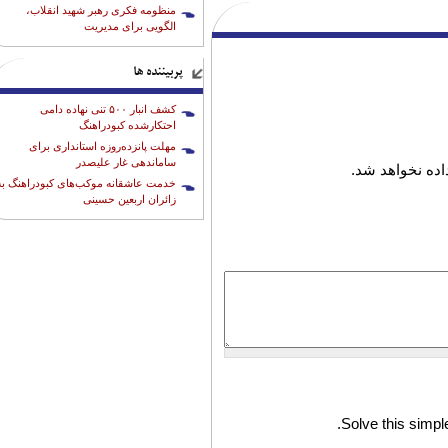
منظومه فکری رهبر شهید انقلاب،
الگویی برای مدیریت
پربیننده ها
کشف انبار ۵۰۰ تنی نهاده دامی
احتکارشده کبودراهنگ
مهلت پانزده‌روزه استانداری برای
ساماندهی غار علیصدر
ده نخواهد شد.
خدمت عاشقانه موکب‌های کبودراهنگ به
زائران اربعین حسینی
Solve this simple