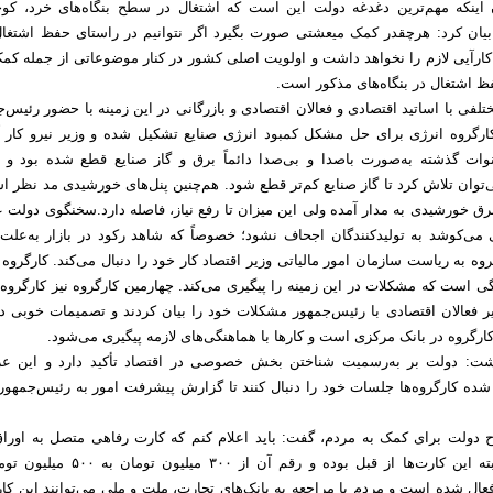
 اینکه مهم‌ترین دغدغه دولت این است که اشتغال در سطح بنگاه‌های خرد، کو
ان کرد: هرچقدر کمک میعشتی صورت بگیرد اگر نتوانیم در راستای حفظ اشتغال
 کارآیی لازم را نخواهد داشت و اولویت اصلی کشور در کنار موضوعاتی از جمله کمک
ظ اشتغال در بنگاه‌های مذکور است.
لفی با اساتید اقتصادی و فعالان اقتصادی و بازرگانی در این زمینه با حضور رئیس‌
رگروه انرژی برای حل مشکل کمبود انرژی صنایع تشکیل شده و وزیر نیرو کار آ
نوات گذشته به‌صورت باصدا و بی‌صدا دائماً برق و گاز صنایع قطع شده بود و 
وان تلاش کرد تا گاز صنایع کم‌تر قطع شود. هم‌چنین پنل‌های خورشیدی مد نظر ا
مگاوات برق خورشیدی به مدار آمده ولی این میزان تا رفع نیاز، فاصله دارد.سخنگوی دولت 
ی می‌کوشد به تولیدکنندگان اجحاف نشود؛ خصوصاً که شاهد رکود در بازار به‌علت
روه به ریاست سازمان امور مالیاتی وزیر اقتصاد کار خود را دنبال می‌کند. کارگروه
ی است که مشکلات در این زمینه را پیگیری می‌کند. چهارمین کارگروه نیز کارگروه 
 فعالان اقتصادی با رئیس‌جمهور مشکلات خود را بیان کردند و تصمیمات خوبی در
کارگروه در بانک مرکزی است و کارها با هماهنگی‌های لازمه پیگیری می‌شود.
شت: دولت بر به‌رسمیت شناختن بخش خصوصی در اقتصاد تأکید دارد و این عز
 شده کارگروه‌ها جلسات خود را دنبال کنند تا گزارش پیشرفت امور به رئیس‌جمهور 
 دولت برای کمک به مردم، گفت: باید اعلام کنم که کارت رفاهی متصل به اوراق
فعال شده است؛ البته این کارت‌ها از قبل بوده و رقم آن از ۳۰۰ میلیو
خت ۲۴ ماهه فعال شده است و مردم با مراجعه به بانک‌های تجارت، ملت و ملی می‌توانند این کا