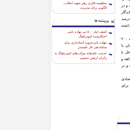
منظومه فکری رهبر شهید انقلاب،
 و در
الگویی برای مدیریت
ندگار
. امیدواریم بعد از این اقدام شاهد رونق کسب و کارهای بخش خصوصی باشیم و حدود ۷۰ درصد
پربیننده ها
اشته
کشف انبار ۵۰۰ تنی نهاده دامی
احتکارشده کبودراهنگ
سخنگوی دولت با اشاره به سقف ارتقای تسهیلات مختلف، خاطر نشان کرد: سقف تسهیلات فردی به ۲۰۰
مهلت پانزده‌روزه استانداری برای
ی شغلی به ۳۵۰ میلیون تومان با
ساماندهی غار علیصدر
ی شاغل با
خدمت عاشقانه موکب‌های کبودراهنگ به
زائران اربعین حسینی
ت شرکت‌های دانش‌بنیان و فناور تا میزان ۹۰۰ میلیون تومان با پرداخت ۴۸ ماهه و
زایش یافته و در
صادی
 برای