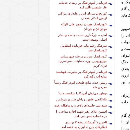
چک و
فرماندار کبودراهنگ بر ارتقای خدمات
غار علیصدر تأکید کرد
 گام
کوریجان میزبان آیین راه‌اندازی مواکب
‌های
اربعین استان همدان
کبودراهنگ میزبان اردوی ملی کاراته
جمهور
نوجوانان و جوانان
امنیت، بزرگ‌ترین نعمت جامعه و بستر
ن را
اصلی توسعه است
دولت
سرهنگ رحیم بیاتی فرمانده انتظامی
ست و
کبودراهنگ شد
عنوان
کبودراهنگ میزبان مرحله شهرستانی
چهل‌ونهمین دوره مسابقات سراسری
 جنگ
قرآن کریم
 بعدی
فرماندار کبودراهنگ بر مدیریت هوشمند
ارزی
منابع آب تأکید کرد
 این
رئیس جدید منابع طبیعی کبودراهنگ رسماً
معرفی شد
چطور می‌توان آمریکا را شکست داد؟
یزان
بلاتکلیفی علیپور و پایان صبر پرسپولیس
داده
سیدعلی خامنه‌ای بالاخره به پناهگاه رفت
افشین علاء: رهبر شهید اجازه مداحی را
 گام
در جلسات شعر نمی‌دادند
ن تومان به ۵۰۰ میلیون تومان با
الجزیره: آمریکا از رشد ۳ برابری
قطارهای چین به ایران به خشم آمد
رت را