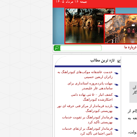
جمعه 16 مرداد 1405
جستجو
فرم جستجو
درباره ما
تازه ترین مطالب
خدمت عاشقانه موکب‌های کبودراهنگ به
زائران اربعین حسینی
مهلت پانزده‌روزه استانداری برای
داخت آن
ساماندهی غار علیصدر
گار
کشف انبار ۵۰۰ تنی نهاده دامی
احتکارشده کبودراهنگ
بازدید فرماندار از مرکز فنی حرفه ای نور
م از
بهزیستی کبودراهنگ
فرماندار کبودراهنگ بر تقویت خدمات
ا مراجعه به
بهزیستی تأکید کرد
فرماندار کبودراهنگ بر ارتقای خدمات
ولت،
تأمین اجتماعی تأکید کرد