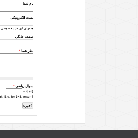
نام شما
پست الکترونیکی
محتوای این فیلد خصوصی 
صفحه خانگی
نظر شما
*
سوال ریاضی
*
9 + 4 =
. E.g. for 1+3, enter 4.