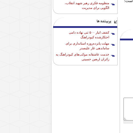
است؛
منظومه فکری رهبر شهید انقلاب،
الگویی برای مدیریت
پربیننده ها
کشف انبار ۵۰۰ تنی نهاده دامی
احتکارشده کبودراهنگ
مهلت پانزده‌روزه استانداری برای
ساماندهی غار علیصدر
خدمت عاشقانه موکب‌های کبودراهنگ به
زائران اربعین حسینی