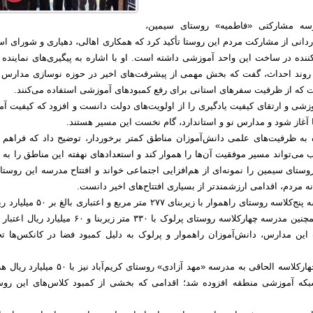
رسه مشارکتی «فاطمیه» روستای سیمین،
انی از مشارکت مردم این روستا تأکید کرد که همکاری اهالی، دهیاری و شورای اس
نده در ساخت این واحد آموزشی داشته است. او با اشاره به پیگیری‌های نماینده 
ر روند احداث، گفت که بخش مهمی از پیشرفت‌های اخیر در حوزه نوسازی مدارس ن
ت که از ظرفیت سفرهای استانی برای رفع کمبودهای آموزشی استفاده می‌کنند.
شی و ارتقای کیفیت یادگیری را از اولویت‌های دولت دانست و افزود که کیفیت آ
ا آغاز شود و مدارس نو و استاندارد، گام نخست این مسیر هستند.
ه به ظرفیت‌های علمی دانش‌آموزان مناطق کمتر برخوردار، توضیح داد که فراهم
می‌تواند مسیر موفقیت آن‌ها را هموار کند و استعدادهای نهفته این مناطق را به
وستای سیمین را نمونه‌ای از هم‌افزایی اجتماعی خواند و افتتاح مدرسه این روستا 
 مردم، اقدامی ارزشمندتر از بسیاری افتتاح‌های اخیر دانست.
در ادامه سفر، مدرسه پنج‌کلاسه روستای راهموار با زیربنای ۲۷۷ متر مرب
بهره‌برداری رسید. همچنین مدرسه چهارکلاسه روستای پرلوک با ۳۳۰ متر زیربنا و ۶۰ میلی
ین مدارس، دانش‌آموزان راهموار و پرلوک به دلیل کمبود فضا در کانکس‌ها ت
علاوه بر این، واحد چهارکلاسه الحاقی به مدرسه «مهد آزادی» روستای کریم‌آباد نی
به شبکه آموزشی منطقه افزوده شد؛ اقدامی که بخشی از کمبود کلاس‌های این روست