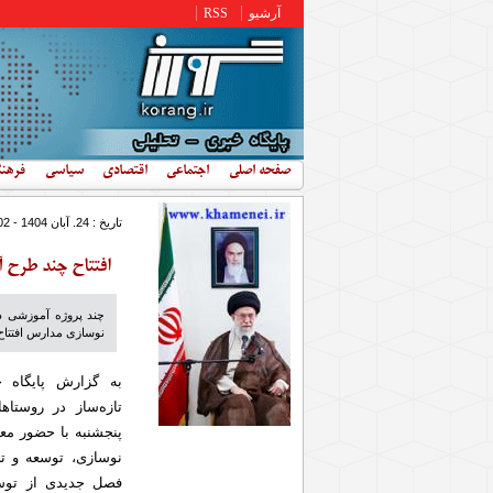
رفتن به محتوای اصلی
آرشیو
RSS
صفحه اصلی
اجتماعی
اقتصادی
سیاسی
فرهن
تاریخ : 24. آبان 1404 - 13:02
افتتاح چند طرح 
چند پروژه آموزشی د
نوسازی مدارس افتتاح 
به گزارش پایگاه 
تازه‌ساز در روستاه
پنجشنبه با حضور مع
نوسازی، توسعه و تج
فصل جدیدی از توس