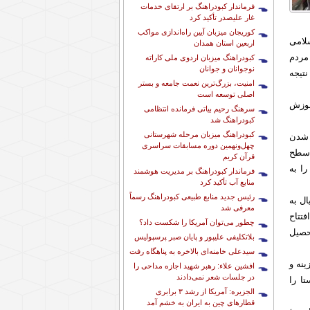
فرماندار کبودراهنگ بر ارتقای خدمات
غار علیصدر تأکید کرد
کوریجان میزبان آیین راه‌اندازی مواکب
لامی
اربعین استان همدان
مردم
کبودراهنگ میزبان اردوی ملی کاراته
نوجوانان و جوانان
تیجه
امنیت، بزرگ‌ترین نعمت جامعه و بستر
اصلی توسعه است
موزش
سرهنگ رحیم بیاتی فرمانده انتظامی
کبودراهنگ شد
کبودراهنگ میزبان مرحله شهرستانی
 شدن
چهل‌ونهمین دوره مسابقات سراسری
 سطح
قرآن کریم
را به
فرماندار کبودراهنگ بر مدیریت هوشمند
منابع آب تأکید کرد
رئیس جدید منابع طبیعی کبودراهنگ رسماً
ع و اعتباری بالغ بر ۵۰ میلیارد ریال به
معرفی شد
ارد ریال اعتبار افتتاح
چطور می‌توان آمریکا را شکست داد؟
حصیل
بلاتکلیفی علیپور و پایان صبر پرسپولیس
سیدعلی خامنه‌ای بالاخره به پناهگاه رفت
ز با ۵۰ میلیارد ریال هزینه و
افشین علاء: رهبر شهید اجازه مداحی را
در جلسات شعر نمی‌دادند
ا را
الجزیره: آمریکا از رشد ۳ برابری
قطارهای چین به ایران به خشم آمد