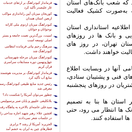
د که شعب بانک‌های استان
فرماندار کبودراهنگ بر ارتقای خدمات
غار علیصدر تأکید کرد
ه به‌صورت کشیک فعالیت
کوریجان میزبان آیین راه‌اندازی مواکب
اربعین استان همدان
کبودراهنگ میزبان اردوی ملی کاراته
طلاعیه استانداری استان
نوجوانان و جوانان
یی و بانک ها در روزهای
امنیت، بزرگ‌ترین نعمت جامعه و بستر
اصلی توسعه است
تان تهران، در روز های
سرهنگ رحیم بیاتی فرمانده انتظامی
عالیت خواهند داشت.
کبودراهنگ شد
کبودراهنگ میزبان مرحله شهرستانی
چهل‌ونهمین دوره مسابقات سراسری
قرآن کریم
ی آنها در وبسایت اطلاع
فرماندار کبودراهنگ بر مدیریت هوشمند
ای فنی و پشتیبان ستادی،
منابع آب تأکید کرد
ریان در روزهای پنجشنبه
رئیس جدید منابع طبیعی کبودراهنگ رسما
معرفی شد
چطور می‌توان آمریکا را شکست داد؟
 استان ها بنا به تصمیم
بلاتکلیفی علیپور و پایان صبر پرسپولیس
سیدعلی خامنه‌ای بالاخره به پناهگاه رف
ک ها انتظار می رود، حتی
افشین علاء: رهبر شهید اجازه مداحی را
ا استفاده کنند.
در جلسات شعر نمی‌دادند
الجزیره: آمریکا از رشد ۳ برابری
قطارهای چین به ایران به خشم آمد