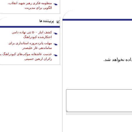
منظومه فکری رهبر شهید انقلاب،
الگویی برای مدیریت
پربیننده ها
کشف انبار ۵۰۰ تنی نهاده دامی
احتکارشده کبودراهنگ
مهلت پانزده‌روزه استانداری برای
ساماندهی غار علیصدر
خدمت عاشقانه موکب‌های کبودراهنگ به
زائران اربعین حسینی
ده نخواهد شد.