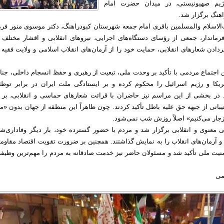
رژیم صهیونیستی، در میدان حضرت امام
هنگ برگزار شد.
الاسلام والمسلمین باقری امام جمعه شهرستان کبودراهنگ، دکتر موسوی منور فرما
رماندار، جمعی از رؤسای دستگاه‌های اجرایی، نیروهای انقلابی و اقشار مختلف 
دادن شعارهای انقلابی، حمایت خود را از آرمان‌های انقلاب اسلامی و ولایت فقیه 
 اجتماع مردمی با تأکید بر وحدت ملی، تبعیت از رهبری و حفظ انسجام داخلی، جنای
یکا و رژیم اسرائیل را محکوم کرده و بر ایستادگی ملت ایران در برابر توطئه
. در بخشی از این مراسم نیز حاضران با قرائت شعارهای حماسی و انقلابی، بر ا
انی از جبهه حق علیه باطل تأکید کردند. چون ظاهراً این منطقه از جهان بدون «م
نزجار می‌کنیم» اصلاً روزش شب نمی‌شود.
 معنوی و انقلابی برگزار شد و مردم با حضور گسترده خود، بار دیگر وفاداری‌شا
و آرمان‌های انقلاب را به نمایش گذاشتند. همچنین بر ضرورت تقویت اقتصاد مقاومت
یت ملی تأکید شد و مسئولان حاضر نیز خدمت صادقانه به مردم را مهم‌ترین وظیفه
تمی