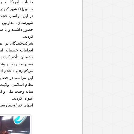
جنایات آمریکا و 
حسین(ع) شهر کبودرا
در این مراسم، حجت‌
شهرستان، معاونین ف
حضور داشتند و با سر
کردند.
شرکت‌کنندگان در این
اقدامات خصمانه آمر
دشمنان تأکید کردند
مسیر مقاومت و پشتیب
می‌کنیم» و «اعلام ا
این مراسم در فضایی
نظام اسلامی، ولایت 
سایه وحدت ملی و امن
عنوان کردند.
انتهای خبر/وحید رس