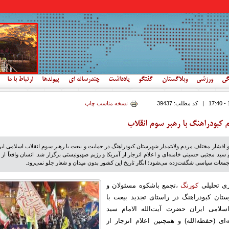
گی
ورزشی
وبلاگستان
گفتگو
یادداشت
چندرسانه ای
پیوندها
ارتباط با ما
|
کد مطلب:
39437
نسخه مناسب چاپ
 کبودراهنگ با رهبر سوم انقلاب
اقشار مختلف مردم ولایتمدار شهرستان کبودراهنگ در حمایت و بیعت با رهبر سوم انقلاب اسلامی ایر
سید مجتبی حسینی خامنه‌ای و اعلام انزجار از آمریکا و رژیم صهیونیستی برگزار شد. انسان واقعاً از 
معات سیاسی شگفت‌زده می‌شود؛ انگار تاریخ این کشور بدون میدان و شعار جلو نمی‌رود.
ری تحلیلی
کورنگ
،تجمع باشکوه مسئولان و
ستان کبودراهنگ در راستای تجدید بیعت با
سلامی ایران حضرت آیت‌الله الامام سید
ی (حفظه‌الله) و همچنین اعلام انزجار از