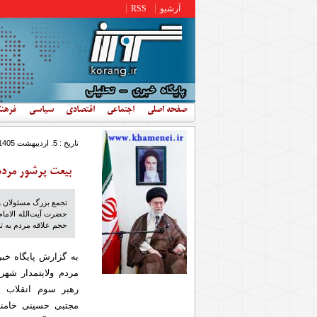
رفتن به محتوای اصلی
آرشیو
RSS
صفحه اصلی
اجتماعی
اقتصادی
سیاسی
فرهن
تاریخ : 5. ارديبهشت 1405 - 17:40
بیعت پرشور مردم
تجمع بزرگ مسئولان و 
حضرت آیت‌الله الامام 
حجم علاقه مردم به تج
به گزارش پایگاه خب
مردم ولایتمدار شهر
رهبر سوم انقلاب ا
مجتبی حسینی خامنه‌ا