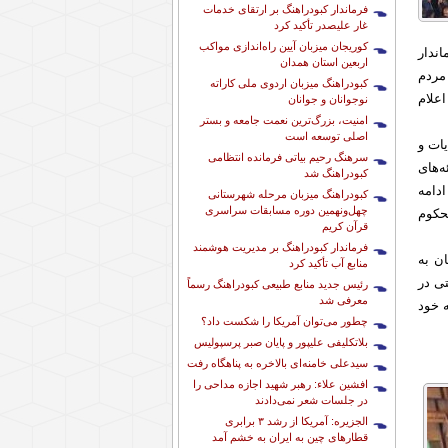
فرماندار کبودراهنگ بر ارتقای خدمات
غار علیصدر تأکید کرد
کوریجان میزبان آیین راه‌اندازی مواکب
ندار
اربعین استان همدان
مردم
کبودراهنگ میزبان اردوی ملی کاراته
اعلام
نوجوانان و جوانان
امنیت، بزرگ‌ترین نعمت جامعه و بستر
اصلی توسعه است
ات و
سرهنگ رحیم بیاتی فرمانده انتظامی
‌های
کبودراهنگ شد
دامه
کبودراهنگ میزبان مرحله شهرستانی
چهل‌ونهمین دوره مسابقات سراسری
حکوم
قرآن کریم
فرماندار کبودراهنگ بر مدیریت هوشمند
ن به
منابع آب تأکید کرد
ی در
رئیس جدید منابع طبیعی کبودراهنگ رسماً
معرفی شد
 خود
چطور می‌توان آمریکا را شکست داد؟
بلاتکلیفی علیپور و پایان صبر پرسپولیس
سیدعلی خامنه‌ای بالاخره به پناهگاه رفت
افشین علاء: رهبر شهید اجازه مداحی را
در جلسات شعر نمی‌دادند
الجزیره: آمریکا از رشد ۳ برابری
قطارهای چین به ایران به خشم آمد