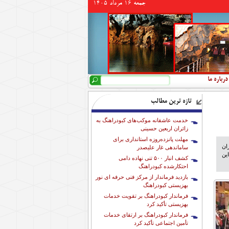
جمعه 16 مرداد 1405
جستجو
فرم جستجو
درباره ما
تازه ترین مطالب
خدمت عاشقانه موکب‌های کبودراهنگ به
زائران اربعین حسینی
مهلت پانزده‌روزه استانداری برای
ان
ساماندهی غار علیصدر
این
کشف انبار ۵۰۰ تنی نهاده دامی
احتکارشده کبودراهنگ
بازدید فرماندار از مرکز فنی حرفه ای نور
بهزیستی کبودراهنگ
فرماندار کبودراهنگ بر تقویت خدمات
بهزیستی تأکید کرد
فرماندار کبودراهنگ بر ارتقای خدمات
تأمین اجتماعی تأکید کرد