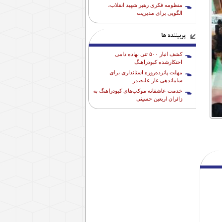
منظومه فکری رهبر شهید انقلاب،
الگویی برای مدیریت
پربیننده ها
کشف انبار ۵۰۰ تنی نهاده دامی
احتکارشده کبودراهنگ
مهلت پانزده‌روزه استانداری برای
ساماندهی غار علیصدر
خدمت عاشقانه موکب‌های کبودراهنگ به
زائران اربعین حسینی