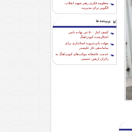
منظومه فکری رهبر شهید انقلاب،
الگویی برای مدیریت
پربیننده ها
کشف انبار ۵۰۰ تنی نهاده دامی
احتکارشده کبودراهنگ
مهلت پانزده‌روزه استانداری برای
ساماندهی غار علیصدر
خدمت عاشقانه موکب‌های کبودراهنگ به
زائران اربعین حسینی