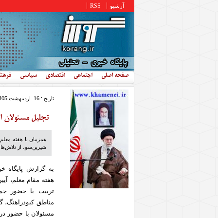
رفتن به محتوای اصلی
آرشیو
RSS
صفحه اصلی
اجتماعی
اقتصادی
سیاسی
فرهن
تاریخ : 16. ارديبهشت 1405 - 19:20
تجلیل مسئولان از
همزمان با هفته معلم
شیرین‌سو، از تلاش‌ها
به گزارش پایگاه خ
هفته مقام معلم، آیی
تربیت با حضور جم
مناطق کبودراهنگ، گل
مسئولان با حضور در