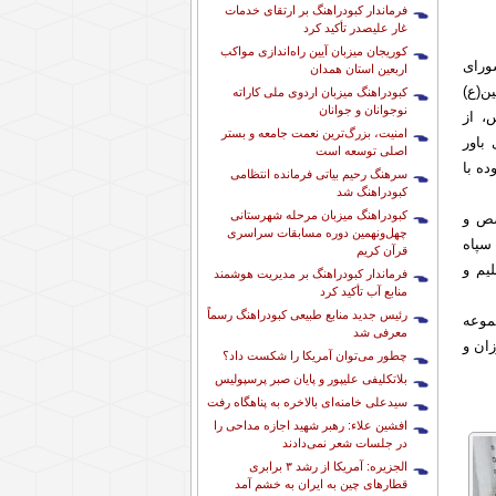
فرماندار کبودراهنگ بر ارتقای خدمات
غار علیصدر تأکید کرد
کوریجان میزبان آیین راه‌اندازی مواکب
ورای
اربعین استان همدان
ن(ع)
کبودراهنگ میزبان اردوی ملی کاراته
نوجوانان و جوانان
، از
امنیت، بزرگ‌ترین نعمت جامعه و بستر
باور
اصلی توسعه است
ه با
سرهنگ رحیم بیاتی فرمانده انتظامی
کبودراهنگ شد
کبودراهنگ میزبان مرحله شهرستانی
صص و
چهل‌ونهمین دوره مسابقات سراسری
 سپاه
قرآن کریم
یم و
فرماندار کبودراهنگ بر مدیریت هوشمند
منابع آب تأکید کرد
رئیس جدید منابع طبیعی کبودراهنگ رسماً
جموعه
معرفی شد
ان و
چطور می‌توان آمریکا را شکست داد؟
بلاتکلیفی علیپور و پایان صبر پرسپولیس
سیدعلی خامنه‌ای بالاخره به پناهگاه رفت
افشین علاء: رهبر شهید اجازه مداحی را
در جلسات شعر نمی‌دادند
الجزیره: آمریکا از رشد ۳ برابری
قطارهای چین به ایران به خشم آمد