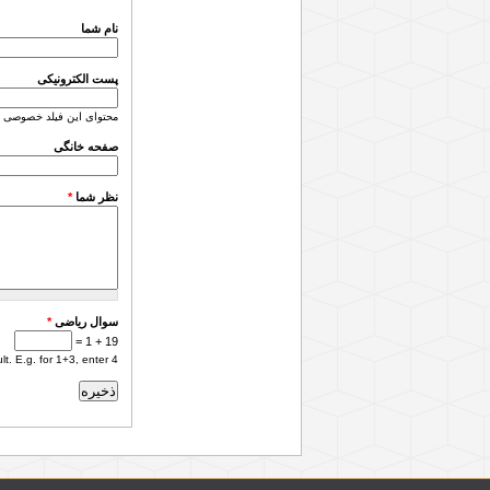
نام شما
پست الکترونیکی
محتوای این فیلد خصوصی 
صفحه خانگی
نظر شما
*
سوال ریاضی
*
19 + 1 =
. E.g. for 1+3, enter 4.