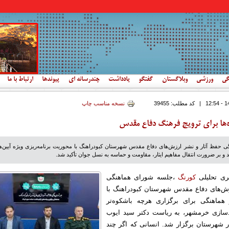
گی
ورزشی
وبلاگستان
گفتگو
یادداشت
چندرسانه ای
پیوندها
ارتباط با ما
|
کد مطلب:
39455
نسخه مناسب چاپ
ه‌ها برای ترویج فرهنگ دفاع مقدس
حفظ آثار و نشر ارزش‌های دفاع مقدس شهرستان کبودراهنگ با محوریت برنامه‌ریزی ویژه آیین‌ه
و بر ضرورت انتقال مفاهیم ایثار، مقاومت و حماسه به نسل جوان تأکید شد.
ری تحلیلی
کورنگ
،جلسه شورای هماهنگی
ش‌های دفاع مقدس شهرستان کبودراهنگ با
 هماهنگی برای برگزاری هرچه باشکوه‌تر
ادسازی خرمشهر، به ریاست دکتر سید ایوب
ر شهرستان برگزار شد. انسانی که اگر چند