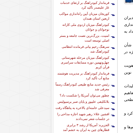
فرماندار کبودراهنگ بر ارتقای خدمات
غار علیصدر تأکید کرد
کوریجان میزبان آیین راه‌اندازی مواکب
یران
اربعین استان همدان
داری
کبودراهنگ میزبان اردوی ملی کاراته
نوجوانان و جوانان
د به
امنیت، بزرگ‌ترین نعمت جامعه و بستر
اصلی توسعه است
 شأن
سرهنگ رحیم بیاتی فرمانده انتظامی
کبودراهنگ شد
ه در
کبودراهنگ میزبان مرحله شهرستانی
چهل‌ونهمین دوره مسابقات سراسری
هویت
قرآن کریم
 نوین
فرماندار کبودراهنگ بر مدیریت هوشمند
منابع آب تأکید کرد
رئیس جدید منابع طبیعی کبودراهنگ رسماً
لیدات
معرفی شد
اهیم
چطور می‌توان آمریکا را شکست داد؟
سطحی
بلاتکلیفی علیپور و پایان صبر پرسپولیس
سیدعلی خامنه‌ای بالاخره به پناهگاه رفت
کرد و
افشین علاء: رهبر شهید اجازه مداحی را
در جلسات شعر نمی‌دادند
الجزیره: آمریکا از رشد ۳ برابری
ها و
قطارهای چین به ایران به خشم آمد