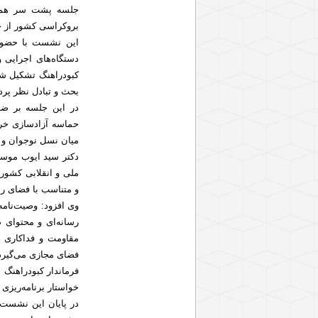
جلسه پشت سر هم بر
بروکراسی کشور از ح
این نشست با حضور م
دستگاه‌های اجرایی
کبودراهنگ تشکیل شد 
بحث و تبادل نظر پردا
در این جلسه بر ضر
حماسه آزادسازی خرمش
میان نسل نوجوان و ج
دکتر سید ایوب موسوی
ملی و انقلابی کشور 
و متناسب با فضای ر
وی افزود: وصیت‌نامه‌
رسانه‌ای و محتوای 
مقاومت و فداکاری ب
فضای مجازی می‌گیرد
فرماندار کبودراهنگ 
خواستار برنامه‌ریزی
در پایان این نشست،