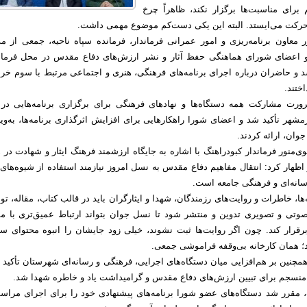
ای مناسبت‌ها برگزار نکند، ظاهراً چرخ
رکت می‌ایستد. البته این یکی دست‌کم موضوع مهمی داشت.
عاون برنامه‌ریزی و امور عمرانی فرماندار، فرمانده سپاه ناحیه، جمعی از مد
 و اعضای شورای هماهنگی حفظ آثار و نشر ارزش‌های دفاع مقدس در محل فرمان
و حاضران درباره اجرای برنامه‌های فرهنگی، هنری و اجتماعی مرتبط با سوم خردا
ختند.
ورت مشارکت همه دستگاه‌ها و نهادهای فرهنگی برای برگزاری برنامه‌هایی در
هر تأکید شد و اعضای شورا راهکارهایی برای افزایش اثرگذاری برنامه‌ها، به‌ویژ
وان، ارائه کردند.
‌منور فرماندار کبودراهنگ با اشاره به جایگاه ارزشمند فرهنگ ایثار و شهادت در 
اظهار کرد: انتقال مفاهیم دفاع مقدس به نسل امروز نیازمند استفاده از شیوه‌های
سانه‌ای و فرهنگی جامعه است.
ها، خاطرات و روایت‌های رزمندگان، شهدا و ایثارگران باید در قالب کتاب، مقاله، تو
صوتی و تصویری تدوین و منتشر شود تا نسل جوان بتواند ارتباط عمیق‌تری با مف
رقرار کند. چون اگر روایت‌ها ثبت نشوند، خیلی زود جایشان را انبوه محتوای 
؛ همان کارخانه بی‌وقفه فراموشی جمعی.
همچنین بر هم‌افزایی میان دستگاه‌های اجرایی، فرهنگی و رسانه‌ای شهرستان تأکید 
 منسجم برای تبیین ارزش‌های دفاع مقدس و گرامیداشت یاد و خاطره شهدا شد.
 مقرر شد دستگاه‌های عضو شورا برنامه‌های پیشنهادی خود را برای اجرای مراسم‌