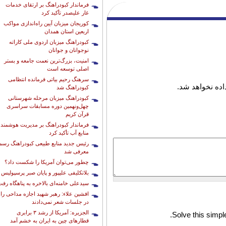
فرماندار کبودراهنگ بر ارتقای خدمات
غار علیصدر تأکید کرد
کوریجان میزبان آیین راه‌اندازی مواکب
اربعین استان همدان
کبودراهنگ میزبان اردوی ملی کاراته
نوجوانان و جوانان
امنیت، بزرگ‌ترین نعمت جامعه و بستر
اصلی توسعه است
سرهنگ رحیم بیاتی فرمانده انتظامی
ده نخواهد شد.
کبودراهنگ شد
کبودراهنگ میزبان مرحله شهرستانی
چهل‌ونهمین دوره مسابقات سراسری
قرآن کریم
فرماندار کبودراهنگ بر مدیریت هوشمند
منابع آب تأکید کرد
رئیس جدید منابع طبیعی کبودراهنگ رسما
معرفی شد
چطور می‌توان آمریکا را شکست داد؟
بلاتکلیفی علیپور و پایان صبر پرسپولیس
سیدعلی خامنه‌ای بالاخره به پناهگاه رف
افشین علاء: رهبر شهید اجازه مداحی را
در جلسات شعر نمی‌دادند
الجزیره: آمریکا از رشد ۳ برابری
Solve this simple
قطارهای چین به ایران به خشم آمد