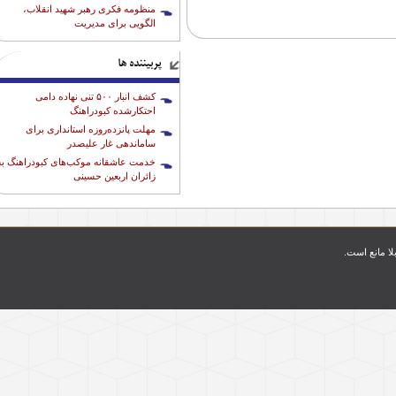
منظومه فکری رهبر شهید انقلاب،
الگویی برای مدیریت
پربیننده ها
کشف انبار ۵۰۰ تنی نهاده دامی
احتکارشده کبودراهنگ
مهلت پانزده‌روزه استانداری برای
ساماندهی غار علیصدر
خدمت عاشقانه موکب‌های کبودراهنگ به
زائران اربعین حسینی
بلا مانع است.