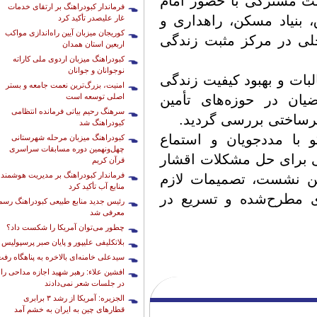
 مشترکی با حضور امام
فرماندار کبودراهنگ بر ارتقای خدمات
بنیاد مسکن، راهداری و
غار علیصدر تأکید کرد
کوریجان میزبان آیین راه‌اندازی مواکب
حلی در مرکز مثبت زندگی
اربعین استان همدان
کبودراهنگ میزبان اردوی ملی کاراته
نوجوانان و جوانان
لبات و بهبود کیفیت زندگی
امنیت، بزرگ‌ترین نعمت جامعه و بستر
اصلی توسعه است
یان در حوزه‌های تأمین
سرهنگ رحیم بیاتی فرمانده انتظامی
رساختی بررسی گردید.
کبودراهنگ شد
با مددجویان و استماع
کبودراهنگ میزبان مرحله شهرستانی
چهل‌ونهمین دوره مسابقات سراسری
شی برای حل مشکلات اقشار
قرآن کریم
فرماندار کبودراهنگ بر مدیریت هوشمند
این نشست، تصمیمات لازم
منابع آب تأکید کرد
ی مطرح‌شده و تسریع در
رئیس جدید منابع طبیعی کبودراهنگ رسما
معرفی شد
چطور می‌توان آمریکا را شکست داد؟
بلاتکلیفی علیپور و پایان صبر پرسپولیس
سیدعلی خامنه‌ای بالاخره به پناهگاه رف
افشین علاء: رهبر شهید اجازه مداحی را
در جلسات شعر نمی‌دادند
الجزیره: آمریکا از رشد ۳ برابری
قطارهای چین به ایران به خشم آمد