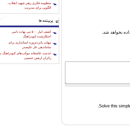
منظومه فکری رهبر شهید انقلاب،
الگویی برای مدیریت
پربیننده ها
ده نخواهد شد.
کشف انبار ۵۰۰ تنی نهاده دامی
احتکارشده کبودراهنگ
مهلت پانزده‌روزه استانداری برای
ساماندهی غار علیصدر
خدمت عاشقانه موکب‌های کبودراهنگ به
زائران اربعین حسینی
Solve this simple