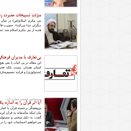
منزلت تسبیحات حضرت زه
نبی مکرم اسلام(ص) در شأن ا
دیگران جدا می‌کند». حضرت فا
هدیه از نبی مکرم اسلام شد: ت
بی‌تعارف با مدیران فرهنگ
این مقاله در پی اثبات یا نفی هی
استان همدان نیست بلکه فح
(متدولوژی) و فرایند تصمیم‌سازی
سیدمجتبی حسینی مطرح کرد:
آیا اثر قرآن را به اندازه 
پژوهشگر برجسته قرآن با اشاره
بیان اینکه متأسفانه به قرآن کری
گفت: به دلیل سختی و مسئولیت ب
می‌خواهیم احساسات خود را در 