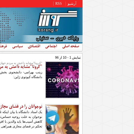
رفتن به محتوای اصلی
آرشیو
RSS
صفحه اصلی
اجتماعی
اقتصادی
سیاسی
فرهن
نمایش 1 - 10 از 96
"کرونا"مشابه داعش به مردم جها
"کرونا"مشابه داعش به م
زینب بهرامی- دانشجوی بخش
دانشگاه کیوتوی ژاپن:
نوجوانان را در فضای مجاز
یک استاد دانشگاه با بیان اینکه
نوجوان به علت روحیه حساس‌تر 
کاهش آسیب‌ها باید والدین با اف
تحکم در فضای مجازی همراهی کرده 