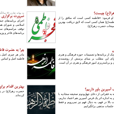
را(ع) چیست؟
به بهانه تقارن 40 سالگی انقلاب و ایام فاطمیه
ضرورت برگزاری ج
و فرمود: «فاطمه کسی است که منافق را از
طمه(ع) همان کسی است که لایق دریافت بهترین
اسلامی و شورای هماه
سبیحات حضرت زهرا(ع).
توقف مراسم‌های ساخ
برنامه‌های فاخر و وزین
ی
چرا به حضرت فاطمه
چ‌یک از برنامه‌ها و تصمیمات حوزه فرهنگی و هنری
مادر هر چیزی اصل 
وای این مطلب بر مبنای پرسش از روشمندی
فاطمه اصل و اساس 
 و برنامه‌ریزی امور فرهنگی و هنری در آن است.
بهترین اقدام بر
یک آسپرین باور داریم؟
حضرت زهرا(ع) در ی
 به فقراتی از دعای چهل‌ودوم صحیفه سجادیه با
کرده‌اند.
م به اندازه اثر یک قرص آسپرین هم اعتماد نداریم،
الا در فهم، به دنبال فهم نیز نمی‌رویم و فقط
جلسات مذهبی برانگیزانیم.