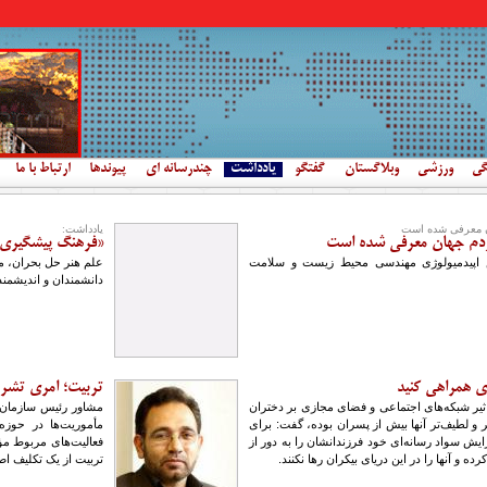
گی
ورزشی
وبلاگستان
گفتگو
یادداشت
چندرسانه ای
پیوندها
ارتباط با ما
ن معرفی شده است
یادداشت:
ردم جهان معرفی شده است
«فرهنگ پیشگیری،
 اپیدمیولوژی مهندسی محیط زیست و سلامت
علم هنر حل بحران، مش
دانشمندان و اندیشمندان
ی همراهی کنید
تربیت؛ امری تشر
 تاثیر شبکه‌های اجتماعی و فضای مجازی بر دختران
مشاور رئیس سازمان 
و لطیف‌تر آنها بیش از پسران بوده، گفت: برای
مأموریت‌ها در حوزه
زایش سواد رسانه‌ای خود فرزندانشان را به دور از
فعالیت‌های مربوط م
و آنها را در این دریای بیکران رها نکنند.
تربیت از یک تکلیف ا