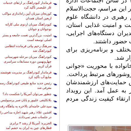
کبودراهنگ روز چهارشنبه ۱۵ مردادماه ۱۴۰۴ در سالن اجتماعات اداره
فرماندار کبودراهنگ بر ارتقای خدمات
 این مراسم، حجت‌الاسلام
غار علیصدر تأکید کرد
کوریجان میزبان آیین راه‌اندازی مواکب
 رهبری در دانشگاه علوم
اربعین استان همدان
ت و امنیت غذایی استان،
کبودراهنگ میزبان اردوی ملی کاراته
نوجوانان و جوانان
ران دستگاه‌های اجرایی،
امنیت، بزرگ‌ترین نعمت جامعه و بستر
اصلی توسعه است
ت حضور داشتند.
سرهنگ رحیم بیاتی فرمانده انتظامی
تلف و برنامه‌ریزی برای
کبودراهنگ شد
ر شد.
کبودراهنگ میزبان مرحله شهرستانی
چهل‌ونهمین دوره مسابقات سراسری
نواده با محوریت «جوانی
قرآن کریم
فرماندار کبودراهنگ بر مدیریت هوشمند
روشورهای مرتبط پرداخت.
منابع آب تأکید کرد
س حمایت‌های ارزشمندشان
رئیس جدید منابع طبیعی کبودراهنگ رسما
معرفی شد
به عمل آمد. این رویداد
چطور می‌توان آمریکا را شکست داد؟
رتقاء کیفیت زندگی مردم
بلاتکلیفی علیپور و پایان صبر پرسپولیس
سیدعلی خامنه‌ای بالاخره به پناهگاه رف
افشین علاء: رهبر شهید اجازه مداحی را
در جلسات شعر نمی‌دادند
الجزیره: آمریکا از رشد ۳ برابری
قطارهای چین به ایران به خشم آمد