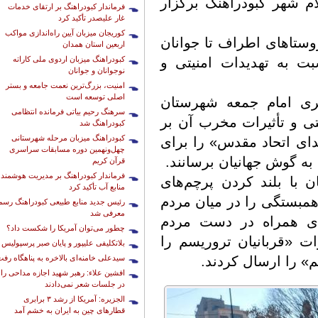
ام شهر کبودراهنگ برگزار
فرماندار کبودراهنگ بر ارتقای خدمات
غار علیصدر تأکید کرد
کوریجان میزبان آیین راه‌اندازی مواکب
ستاهای اطراف تا جوانان
اربعین استان همدان
کبودراهنگ میزبان اردوی ملی کاراته
بت به تهدیدات امنیتی و
نوجوانان و جوانان
امنیت، بزرگ‌ترین نعمت جامعه و بستر
اصلی توسعه است
قری امام جمعه شهرستان
سرهنگ رحیم بیاتی فرمانده انتظامی
تی و تأثیرات مخرب آن بر
کبودراهنگ شد
کبودراهنگ میزبان مرحله شهرستانی
ای اتحاد مقدس» را برای
چهل‌ونهمین دوره مسابقات سراسری
به گوش جهانیان برسانند.
قرآن کریم
فرماندار کبودراهنگ بر مدیریت هوشمند
ن با بلند کردن پرچم‌های
منابع آب تأکید کرد
همبستگی را در میان مردم
رئیس جدید منابع طبیعی کبودراهنگ رسما
معرفی شد
های همراه در دست مردم
چطور می‌توان آمریکا را شکست داد؟
ت «قربانیان تروریسم را
بلاتکلیفی علیپور و پایان صبر پرسپولیس
سیدعلی خامنه‌ای بالاخره به پناهگاه رف
سم» را ارسال کردند.
افشین علاء: رهبر شهید اجازه مداحی را
در جلسات شعر نمی‌دادند
الجزیره: آمریکا از رشد ۳ برابری
قطارهای چین به ایران به خشم آمد