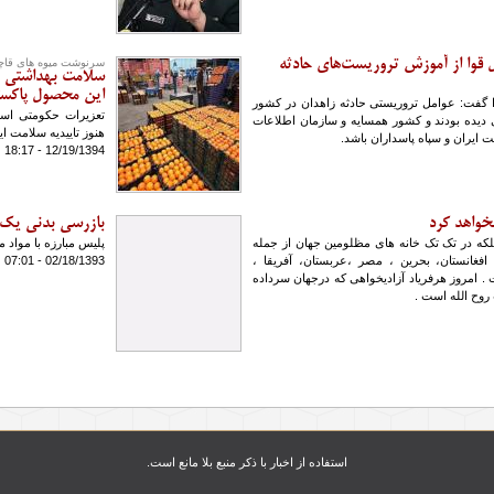
 قوا از آموزش تروریست‌ها‌ی حادثه
سرنوشت میوه های قاچ
این محصول پاکستا
ا گفت: عوامل تروریستی حادثه زاهدان در کشور
دیده بودند و کشور همسایه و سازمان اطلاعات
هنوز تاییدیه سلامت 
12/19/1394 - 18:17
خواهد کرد
بازرسی بدنی یک 
بلکه در تک تک خانه های مظلومین جهان از جمله
پلیس مبارزه با مواد 
 افغانستان، بحرین ، مصر ،عربستان، آفریقا ،
02/18/1393 - 07:01
ت . امروز هرفریاد آزادیخواهی که درجهان سرداده
روح الله است .
استفاده از اخبار با ذکر منبع بلا مانع است.