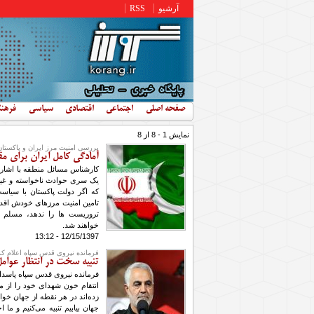
رفتن به محتوای اصلی
آرشیو
RSS
صفحه اصلی
اجتماعی
اقتصادی
سیاسی
فرهن
نمایش 1 - 8 از 8
بررسی امنیت مرز ایران و پاکستان
آمادگی کامل ایران برای مقا
کارشناس مسائل منطقه با اشاره 
یک سری حوادث ناخواسته و غیر ق
که اگر دولت پاکستان با سیاس
تامین امنیت مرزهای خودش اقدا
تروریست ها را ندهد، مسلم ا
خواهند شد.
12/15/1397 - 13:12
فرمانده نیروی قدس سپاه اعلام کر
تنبیه سخت در انتظار عوام
فرمانده نیروی قدس سپاه پاسدا
انتقام خون شهدای خود را از م
زده‌اند در هر نقطه از جهان خوا
جهان بیابیم تنبیه می‌کنیم و ما