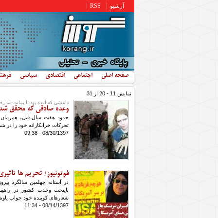
رفتن به محتوای اصلی
آرشیو
RSS
صفحه اصلی
اجتماعی
اقتصادی
سیاسی
فرهن
نمایش 11 - 20 از 31
داعشی که آمده بود تا بماند، اما ر
وعده صادقی که محقق شد
حدود هفت سال قبل، همزمان ب
تحرکات خرابکارانه خود را در ش
08/30/1397 - 09:38
فوتونیوز/ تحریم ها تاثیری 
در آستانه چهلمین سالگرد پیرو
شعارهای کوبنده خود جواب یاوه 
08/14/1397 - 11:34