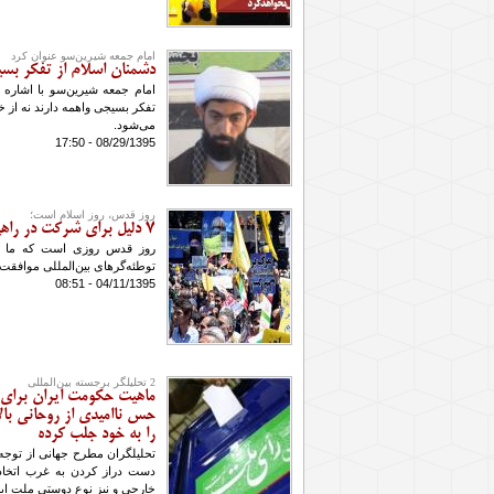
امام جمعه شیرین‌سو عنوان کرد
دشمنان اسلام از تفکر بسی
امام جمعه شیرین‌سو با اشاره 
تفکر بسیجی واهمه دارند نه از خ
می‌شود.
08/29/1395 - 17:50
روز قدس، روز اسلام است؛
7 دلیل برای شرکت در راهپیمایی روز قدس
روز قدس روزی است که ما خو
توطئه‏‌گرهای بین‏‌المللی موافقت
04/11/1395 - 08:51
2 تحلیلگر برجسته بین‌المللی
ماهیت حکومت ایران برای 
حس ناامیدی از روحانی بال
را به خود جلب کرده
تحلیلگران مطرح جهانی از توجه ج
دست دراز کردن به غرب اتخاذ ر
خارجی و نیز نوع دوستی ملت ای