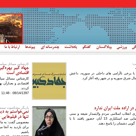
گی
ورزشی
وبلاگستان
گفتگو
یادداشت
چندرسانه ای
پیوندها
ارتباط با ما
فت؛
کارشناس مسائل سیاس
جهاد کبیر بهره‌گ
اقتصادی است
ا برخی ناآرامی های داخلی در سوریه، داعش
مال شرق سوریه و در شهر رقه آغاز کرد.
کارشناس مسائل سیا
اقتصادی و بعدازآن به
کردند.
08/14/1397 - 11:48
در اراده ملت ایران ندارد
بازیگر پیشکسوت سینما 
نمی‌خواستم به دید
زی انقلاب اسلامی مردم ولایتمدار شیعه و سنی
تنها در فیلم‌های
پایتخت وحدت کشور در راهیپمایی ضد استکباری 13 آبان حضور یافتند تا با
معصومی گفت: به ما با
گویی دشمنان را پاسخ دهند.
برای بازدید به آنجا م
باشیم.