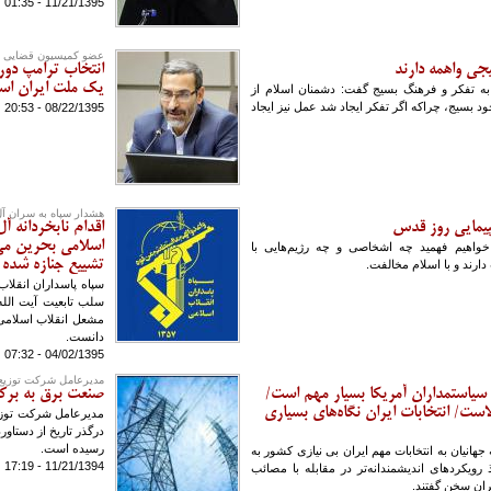
11/21/1395 - 01:35
عضو کمیسیون قضایی 
جی واهمه دارند
انتخاب ترامپ دور
يك ملت ايران ا
به تفکر و فرهنگ بسیج گفت: دشمنان اسلام از
ود بسیج، چراکه اگر تفکر ایجاد شد عمل نیز ایجاد
08/22/1395 - 20:53
هشدار سپاه به سران آ
اقدام نابخردانه 
اسلامی بحرین می
اهیم فهمید چه اشخاصی و چه رژیم‌هایی با
تشییع جنازه شده 
 دارند و با اسلام مخالفت.
سپاه پاسداران انقلاب
سلب تابعیت آیت الل
مشعل انقلاب اسلامی
دانست.
04/02/1395 - 07:32
مدیرعامل شرکت توزیع 
سیاستمداران آمریکا بسیار مهم است/
صنعت برق به برک
است/ انتخابات ایران نگاه‌های بسیاری
مدیرعامل شرکت توزی
درگذر تاریخ از دستاور
رسیده است.
هانیان به انتخابات مهم ایران بی نیازی کشور به
11/21/1394 - 17:19
ویکردهای اندیشمندانه‌تر در مقابله با مصائب
ران سخن گفتند.