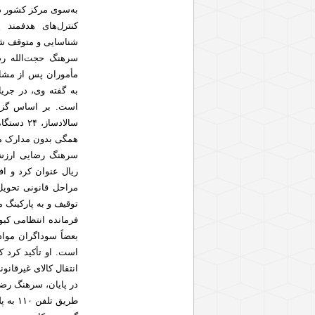
به‌سوی مرکز کشور در
کنترل‌های هدفمند
شناسایی و متوقف ش
سرهنگ حجت‌الله رض
مأموران پس از مشاه
به گفته وی، در جری
همگی بدون مدارک مثب
ریال عنوان کرد و ا
مراحل قانونی تحویل
توقیف و به پارکینگ 
فرمانده انتظامی کبو
بعضاً سوداگران مواد
است. او تأکید کرد 
انتقال کالای غیرقانو
در پایان، سرهنگ رض
طریق 