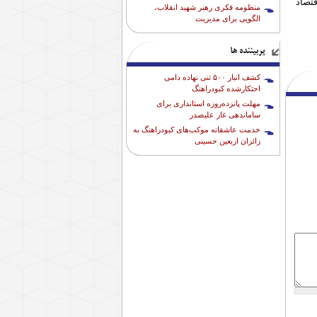
تصاد
منظومه فکری رهبر شهید انقلاب،
الگویی برای مدیریت
پربیننده ها
کشف انبار ۵۰۰ تنی نهاده دامی
احتکارشده کبودراهنگ
مهلت پانزده‌روزه استانداری برای
ساماندهی غار علیصدر
خدمت عاشقانه موکب‌های کبودراهنگ به
زائران اربعین حسینی