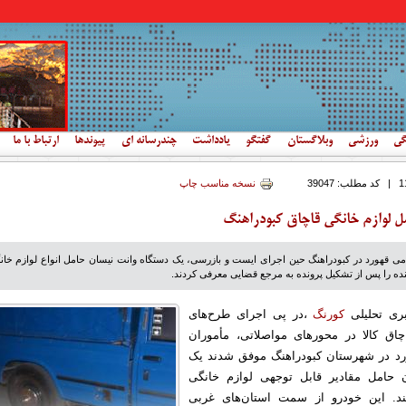
گی
ورزشی
وبلاگستان
گفتگو
یادداشت
چندرسانه ای
پیوندها
ارتباط با ما
|
کد مطلب:
39047
نسخه مناسب چاپ
ل لوازم خانگی قاچاق کبودراهنگ
امی قهورد در کبودراهنگ حین اجرای ایست و بازرسی، یک دستگاه وانت نیسان حامل انواع لوازم خان
نده را پس از تشکیل پرونده به مرجع قضایی معرفی کردند.
بری تحلیلی
کورنگ
،در پی اجرای طرح‌های
چاق کالا در محورهای مواصلاتی، مأموران
رد در شهرستان کبودراهنگ موفق شدند یک
 حامل مقادیر قابل توجهی لوازم خانگی
ند. این خودرو از سمت استان‌های غربی