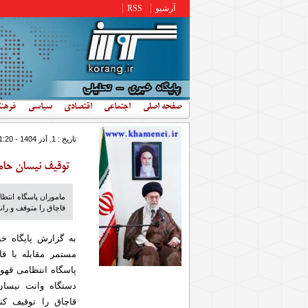
رفتن به محتوای اصلی
آرشیو
RSS
صفحه اصلی
اجتماعی
اقتصادی
سیاسی
فرهن
تاریخ : 1. آذر 1404 - 11:20
توقیف نیسان حام
ماموران پاسگاه انتظ
قاچاق را متوقف و ران
به گزارش پایگاه خ
مستمر مقابله با قا
پاسگاه انتظامی قهو
دستگاه وانت نیسان
قاچاق را توقیف کن