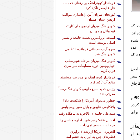
فرماندار کبودراهنگ بر ارتقای خدمات
غار علیصدر تأکید کرد
کوریجان میزبان آیین راه‌اندازی مواکب
اربعین استان همدان
ت که
کبودراهنگ میزبان اردوی ملی کاراته
نوجوانان و جوانان
اند.
امنیت، بزرگ‌ترین نعمت جامعه و بستر
 شده
اصلی توسعه است
است. بر اساس گزارش کارشناسان، محموله توقیف‌شده شامل ۱۰ دستگاه اتو، ۲۰ عدد زودپز، ۶۰ عدد
سرهنگ رحیم بیاتی فرمانده انتظامی
کبودراهنگ شد
 و ۲۴ دست قابلمه بوده که
کبودراهنگ میزبان مرحله شهرستانی
چهل‌ونهمین دوره مسابقات سراسری
وع کالای کشف‌شده را براساس نظر کارشناسان ۳ میلیارد و ۵۰۰ میلیون
قرآن کریم
 سیر
فرماندار کبودراهنگ بر مدیریت هوشمند
منابع آب تأکید کرد
اچاق
رئیس جدید منابع طبیعی کبودراهنگ رسماً
معرفی شد
الا و
چطور می‌توان آمریکا را شکست داد؟
کرده
بلاتکلیفی علیپور و پایان صبر پرسپولیس
برای
سیدعلی خامنه‌ای بالاخره به پناهگاه رفت
افشین علاء: رهبر شهید اجازه مداحی را
در جلسات شعر نمی‌دادند
ً از
الجزیره: آمریکا از رشد ۳ برابری
ند. او
قطارهای چین به ایران به خشم آمد