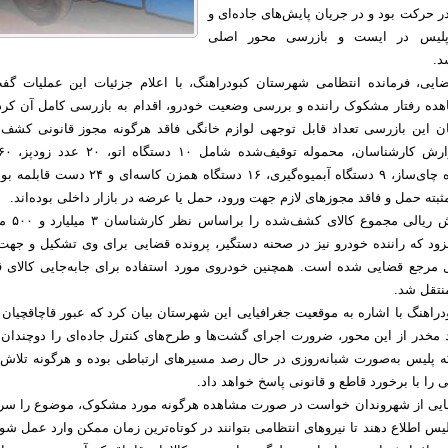
 حرکت بود و در جریان پایش‌های جاده‌ای و
 پلیس در ایست و بازرسی محور اصلی
د.
ایی، فرمانده انتظامی شهرستان کبودراهنگ، با اعلام جزئیات این عملیات گف
ده رفتار مشکوک راننده و بررسی وضعیت خودرو، اقدام به بازرسی کامل آن کرده‌
ان این بازرسی تعداد قابل توجهی لوازم خانگی فاقد هرگونه مجوز قانونی کشف
سالادساز، ۲۴ دستگاه چای‌ساز، ۹ دستگاه آبمیوه‌گیری، ۱۶ دستگاه همزن کاسه‌ای
ته حمل و فاقد مجوزهای لازم جهت ورود، حمل یا عرضه در بازار داخلی بوده‌اند.
سرهنگ رضایی ارزش ریالی مجم
فزود که راننده خودرو نیز در صحنه دستگیر، پرونده قضایی برای وی تشکیل و جهت
 مرجع قضایی شده است. همچنین خودروی مورد استفاده برای جابه‌جایی کالای ق
منتقل شد.
دراهنگ با اشاره به موقعیت جغرافیایی این شهرستان بیان کرد که عبور قاچاقچیان ک
 مخدر از این محور، ضرورت اجرای گشت‌ها و طرح‌های کنترل جاده‌ای را دوچندان 
که پلیس به‌صورت شبانه‌روزی در حال رصد مسیرهای ارتباطی بوده و هرگونه تلاش 
نی را با برخورد قاطع و قانونی پاسخ خواهد داد.
ایی از شهروندان خواست در صورت مشاهده هرگونه مورد مشکوک، موضوع را سریعا
تلفن ۱۱۰ به پلیس اطلاع دهند تا نیروهای انتظامی بتوانند در کوتاه‌ترین زمان ممکن وارد عمل شو