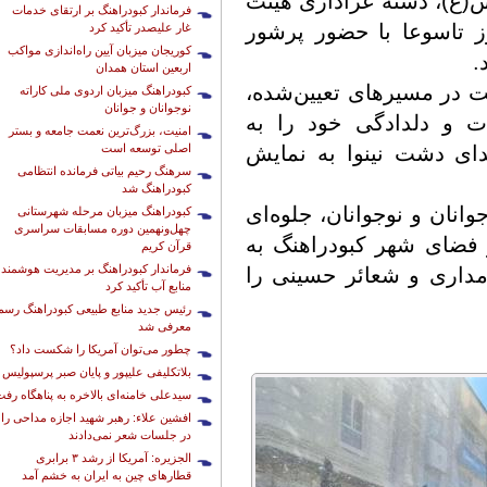
(ع)، دسته عزاداری هیئت
فرماندار کبودراهنگ بر ارتقای خدمات
 تاسوعا با حضور پرشور
غار علیصدر تأکید کرد
کوریجان میزبان آیین راه‌اندازی مواکب
.
اربعین استان همدان
ت در مسیرهای تعیین‌شده،
کبودراهنگ میزبان اردوی ملی کاراته
نوجوانان و جوانان
دت و دلدادگی خود را به
امنیت، بزرگ‌ترین نعمت جامعه و بستر
اصلی توسعه است
ای دشت نینوا به نمایش
سرهنگ رحیم بیاتی فرمانده انتظامی
کبودراهنگ شد
انان و نوجوانان، جلوه‌ای
کبودراهنگ میزبان مرحله شهرستانی
چهل‌ونهمین دوره مسابقات سراسری
 فضای شهر کبودراهنگ به
قرآن کریم
فرماندار کبودراهنگ بر مدیریت هوشمند
‌مداری و شعائر حسینی را
منابع آب تأکید کرد
رئیس جدید منابع طبیعی کبودراهنگ رسما
معرفی شد
چطور می‌توان آمریکا را شکست داد؟
بلاتکلیفی علیپور و پایان صبر پرسپولیس
سیدعلی خامنه‌ای بالاخره به پناهگاه رف
افشین علاء: رهبر شهید اجازه مداحی را
در جلسات شعر نمی‌دادند
الجزیره: آمریکا از رشد ۳ برابری
قطارهای چین به ایران به خشم آمد