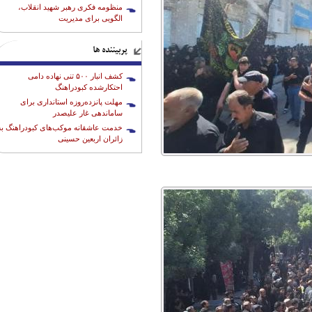
منظومه فکری رهبر شهید انقلاب،
الگویی برای مدیریت
پربیننده ها
کشف انبار ۵۰۰ تنی نهاده دامی
احتکارشده کبودراهنگ
مهلت پانزده‌روزه استانداری برای
ساماندهی غار علیصدر
خدمت عاشقانه موکب‌های کبودراهنگ به
زائران اربعین حسینی