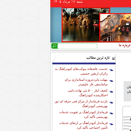
شنبه 17 مرداد 1405
جستجو
فرم جستجو
درباره ما
تازه ترین مطالب
خدمت عاشقانه موکب‌های کبودراهنگ به
زائران اربعین حسینی
مهلت پانزده‌روزه استانداری برای
ساماندهی غار علیصدر
ان
کشف انبار ۵۰۰ تنی نهاده دامی
ان
احتکارشده کبودراهنگ
بازدید فرماندار از مرکز فنی حرفه ای نور
بهزیستی کبودراهنگ
فرماندار کبودراهنگ بر تقویت خدمات
بهزیستی تأکید کرد
فرماندار کبودراهنگ بر ارتقای خدمات
تأمین اجتماعی تأکید کرد