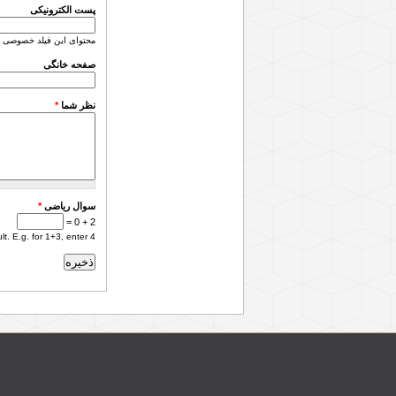
پست الکترونیکی
محتوای این فیلد خصوصی 
صفحه خانگی
نظر شما
*
سوال ریاضی
*
2 + 0 =
. E.g. for 1+3, enter 4.