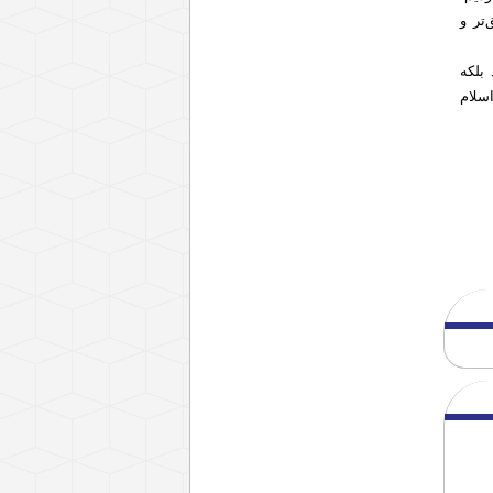
تر و
بلکه
سلام