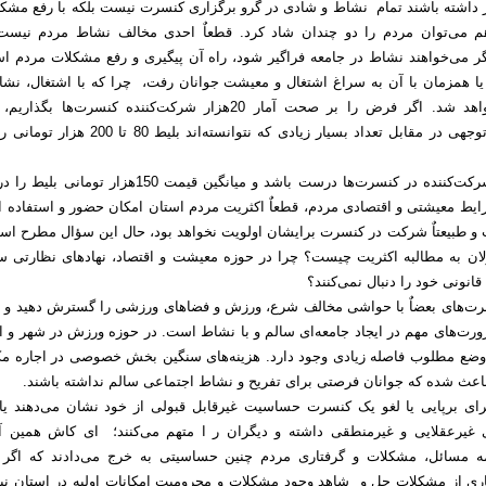
ور داشته باشند تمام نشاط و شادی در گرو برگزاری کنسرت نیست بلکه با رفع مشکل
هم می‌توان مردم را دو چندان شاد کرد. قطعاٌ احدی مخالف نشاط مردم نیست،
اگر می‌خواهند نشاط در جامعه فراگیر شود، راه آن پیگیری و رفع مشکلات مردم ا
یا همزمان با آن به سراغ اشتغال و معیشت جوانان رفت، چرا که با اشتغال، نشا
جامعه دو چندان خواهد شد. اگر فرض را بر صحت آمار 20هزار شرکت‌کننده کنسرت‌ها بگذ
نمی‌تواند آمار قابل توجهی در مقابل تعداد بسیار زیادی که نتوانسته‌اند بلیط 80
3- اگر آمار نفرات شرکت‌کننده در کنسرت‌ها درست باشد و میانگین قیمت 150هزار توم
رایط معیشتی و اقتصادی مردم، قطعاٌ اکثریت مردم استان امکان حضور و استفاده از
ت و طبیعتاٌ شرکت در کنسرت برایشان اولویت نخواهد بود، حال این سؤال مطرح اس
لان به مطالبه اکثریت چیست؟ چرا در حوزه معیشت و اقتصاد، نهادهای نظارتی 
 قانونی خود را دنبال نمی‌کنند؟
نسرت‌های بعضاٌ با حواشی مخالف شرع، ورزش و فضاهای ورزشی را گسترش دهید و بد
رت‌های مهم در ایجاد جامعه‌ای سالم و با نشاط است. در حوزه ورزش در شهر و ا
وضع مطلوب فاصله زیادی وجود دارد. هزینه‌های سنگین بخش خصوصی در اجاره مکا
اعث شده که جوانان فرصتی برای تفریح و نشاط اجتماعی سالم نداشته باشند.
رای برپایی یا لغو یک کنسرت حساسیت غیرقابل ‌قبولی از خود نشان می‌دهند یا
 غیرعقلایی و غیرمنطقی داشته و دیگران ر ا متهم می‌کنند؛ ای کاش همین آق
 مسائل، مشکلات و گرفتاری مردم چنین حساسیتی به خرج می‌دادند که اگر 
اری از مشکلات حل و شاهد وجود مشکلات و محرومیت امکانات اولیه در استان نبو