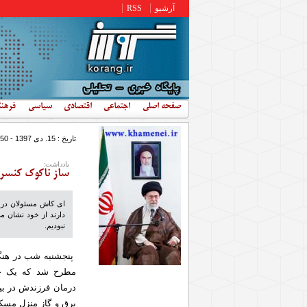
رفتن به محتوای اصلی
آرشیو
RSS
صفحه اصلی
اجتماعی
اقتصادی
سیاسی
فرهن
تاریخ : 15. دى 1397 - 8:50
یادداشت:
ساز ناکوک کنسرت
ای کاش مسئولان در 
دارند از خود نشان م
نبودیم.
پنجشنبه شب در هنگا
مطرح شد که یک خا
درمان فرزندش در بی
برق و گاز منزل مس