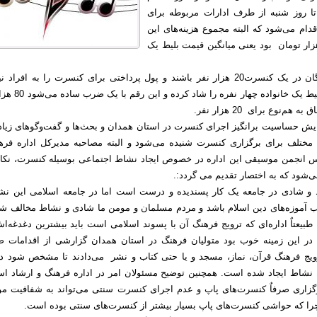
ا روز شنبه از طرف ادارات مربوطه برای
دام می‌شود که البته مجموع هزینه‌های این
 قبض حدود 140هزار تومان بود یعنی میانگین قیمت بلیط یک
حال اگر شرکت‌کنندگان در یک کنسرت20 هزار نفر باشند و پول پرداختی برای کنسرت را به افراد 
کمک کنند یعنی هر بلیط یک خانواده چهار نف
م‌نوع برای 20 هزار نفر.
ایش حساسیت برانگیز اجرای کنسرت در استان همدان و بحث‌ها و گفت‌وگو‌های زیاد
مختلف برای برگزاری کنسرت شنیده می‌شود و البته مصاحبه مدیرکل اداره فره
س انجمن موسیقی این اداره در خصوص ایجاد نشاط اجتماعی بوسیله کنسرت، نکات
ی‌شود که به اختصار تقدیم می گردد:.
 و شادی در جامعه یک کار پسندیده و درست است اما در جامعه اسلامی این نش
ب آموزه‌های دین اسلام باشد و مردم مسلمان و مومن ما شادی و نشاط مخالف شر
. طبیعتاٌ اداره‌ای که ترویج فرهنگ آن با پسوند اسلامی است باید بیشترین دغدغه‌
در این زمینه خوب بود متولیان فرهنگ در استان همدان گزارشی از اقدامات 
یج فرهنگ قرآن، نماز، مسجد و یا حتی کتاب و نشر می‌دادند تا مشخص شود در
ن نشاط ایجاد شده است. همچنین توضیح مسئولان امر در اداره فرهنگ و ارشاد اس
رگزاری صرفاٌ کنسرت‌های پاپ و عدم اجرای کنسرت سنتی می‌تواند به شفافیت م
چرا که حواشی کنسرت‌های پاپ بسیار بیشتر از کنسرت‌های سنتی بوده است.