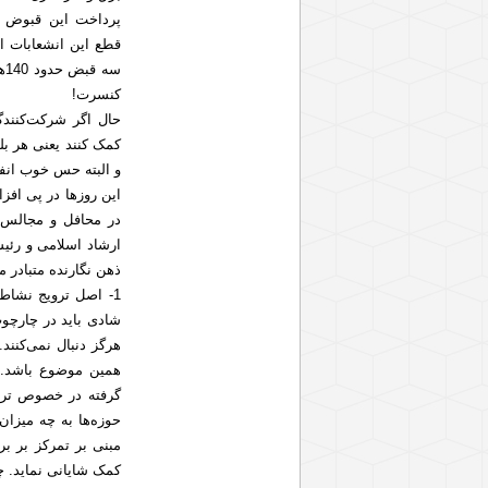
پرداخت این قبوض ت
قطع این انشعابات اق
سه
کنسرت!
و البته حس خوب انفاق به ه
این روزها در پی افز
در محافل و مجالس 
ارشاد اسلامی و رئی
ذهن نگارنده متبادر م
1- اصل ترویج نشاط
شادی باید در چارچو
هرگز دنبال نمی‌کنند
همین موضوع باشد. 
گرفته در خصوص ترو
حوزه‌ها به چه میزا
مبنی بر تمرکز بر ب
کمک شایانی نماید. 