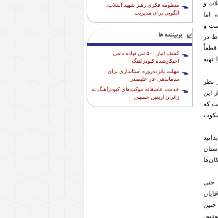
ات و
منظومه فکری رهبر شهید انقلاب،
الگویی برای مدیریت
 اما
ست و
پربیننده ها
ط در
اریم، قطعاٌ
کشف انبار ۵۰۰ تنی نهاده دامی
 تا 200 هزار تومانی را تهیه
احتکارشده کبودراهنگ
مهلت پانزده‌روزه استانداری برای
ساماندهی غار علیصدر
انی بلیط را در نظر
خدمت عاشقانه موکب‌های کبودراهنگ به
 این
زائران اربعین حسینی
ت که
سکوت
انید
ستان
ن‌ها
 حتی
ایان
چنین
دیم.