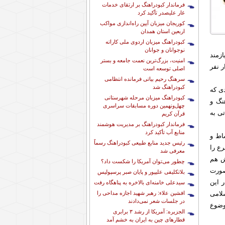
فرماندار کبودراهنگ بر ارتقای خدمات
غار علیصدر تأکید کرد
کوریجان میزبان آیین راه‌اندازی مواکب
اربعین استان همدان
کبودراهنگ میزبان اردوی ملی کاراته
نوجوانان و جوانان
نیازمند
امنیت، بزرگ‌ترین نعمت جامعه و بستر
ره را شاد کرده و این رقم با یک ضرب ساده می‌شود 80 هزار نفر
اصلی توسعه است
سرهنگ رحیم بیاتی فرمانده انتظامی
کبودراهنگ شد
ی که
کبودراهنگ میزبان مرحله شهرستانی
نگ و
چهل‌ونهمین دوره مسابقات سراسری
ی به
قرآن کریم
فرماندار کبودراهنگ بر مدیریت هوشمند
منابع آب تأکید کرد
اط و
رئیس جدید منابع طبیعی کبودراهنگ رسماً
ع را
معرفی شد
اش هم
چطور می‌توان آمریکا را شکست داد؟
صورت
بلاتکلیفی علیپور و پایان صبر پرسپولیس
 این
سیدعلی خامنه‌ای بالاخره به پناهگاه رفت
افشین علاء: رهبر شهید اجازه مداحی را
لامی
در جلسات شعر نمی‌دادند
وضوع
الجزیره: آمریکا از رشد ۳ برابری
قطارهای چین به ایران به خشم آمد