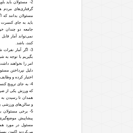
2- مسئولان باید با
گرفتاری‌های مردم 
مسئولان بدانند که 
باید به جای کنسرت 
کنند، باشد.
بگیریم با توجه به ش
امر را نخواهند داش
دلیل نپرداختن مسئو
اختیار کرده و وظایف
4- به جای ترویج ک
که ورزش یکی از ضرو
همدان تا رسیدن به 
و سالن‌های ورزشی ب
5- برخی مسئولان ب
پیشاپیش موضع‌گیری
مسئول در مورد همه
می‌کردند اکنون بسی