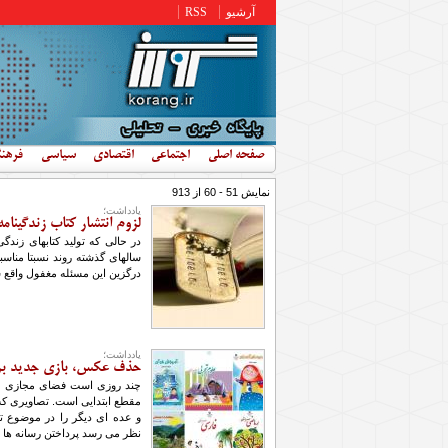
رفتن به محتوای اصلی
آرشیو
RSS
صفحه اصلی
اجتماعی
اقتصادی
سیاسی
فرهن
نمایش 51 - 60 از 913
یادداشت؛
لزوم انتشار کتاب زندگینا
در حالی که تولید کتابهای زندگ
سالهای گذشته روند نسبتا مناس
درگزین این مسئله مغفول واقع
یادداشت؛
حذف عکس، بازی جدید برا
چند روزی است فضای مجازی متأث
مقطع ابتدایی است. تصاویری که 
و عده ای دیگر را در موضوع ت
نظر می رسد پرداختن رسانه ها 