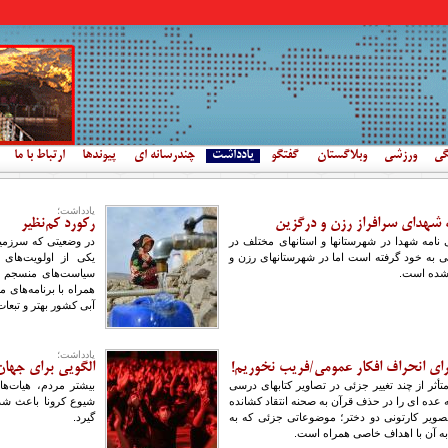
گی
ورزشی
وبلاگستان
گفتگو
یادداشت
چندرسانه ای
پیوندها
ارتباط با ما
یادداشت؛
مه شهدای سرافراز رزن و درگزین
رکورد کم‌نظیر
ی نامه شهدا در شهرستانها و استانهای مختلف در
در وضعیتی که سرزمین 
بی به خود گرفته است اما در شهرستانهای رزن و
یکی از اولویت‌های
 شده است.
سیاست‌های منسجم و
همراه با برنامه‌های
آبی کشور بهتر و تبعات
یادداشت؛
ی انحراف افکار عمومی/فریب نخوریم!
الگویی برای جهان
ر از چند تغییر جزئی در تصاویر کتابهای درسی
بیشتر مردم، هیات‌ها
عده ای را در حذف قرآن به صحنه انتقاد کشانده
شیوع کرونا باعث شد
صویر کارتونی دو دختر؛ موضوعاتی جزئی که به
گیرد.
به آن با اهداف خاصی همراه است.