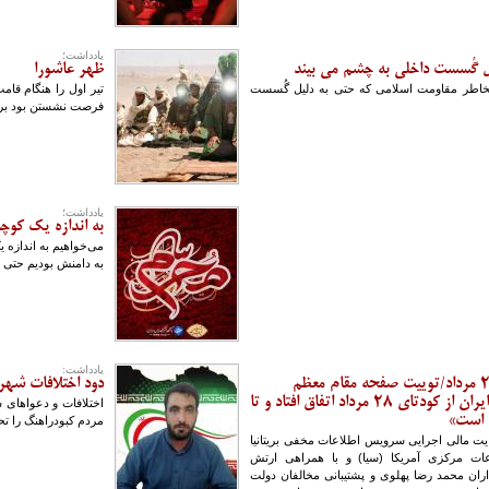
یادداشت؛
لیل گُسست داخلی به چشم می بیند
ظهر عاشورا
بخاطر مقاومت اسلامی که حتی به دلیل گُسست
تیر اول را هنگام قامت
فرصت نشستن بود بر ب
یادداشت؛
به اندازه یک کوچ
می‌خواهیم به اندازه
به دامنش بودیم حتی 
یادداشت:
بازخوانی اهداف کودتای ۲۸ مرداد/توییت صفحه مقام معظم
دود اختلافات شه
رهبری: «دشمنی آمریکا با ایران از کودتای ۲۸ مرداد اتفاق افتاد و تا
اختلافات و دعواهای
ه است»
مردم کبودراهنگ را تح
ح و حمایت مالی اجرایی سرویس اطلاعات مخفی بریتانیا
ت مرکزی آمریکا (سیا) و با همراهی ارتش
ان محمد رضا پهلوی و پشتیبانی مخالفان دولت