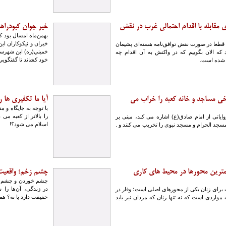
مقابله با اقدام احتمالی غرب در نقض
خیر جوان كبودراهن
بهمن‌ماه امسال بود 
خيران و نيكوكاران اي
 قطعا در صورت نقض توافق‌نامه هسته‌ای پشیمان
خميني(ره) اين شهرست
که الان بگوییم که در واکنش به آن اقدام چه
خود كشاند تا گفتگويي 
ی شده است.
ی مساجد و خانه کعبه را خراب می
آیا ما تکفیری ها ر
با توجه به جایگاه و
را بالاتر از کعبه می
اتی از امام صادق(ع) اشاره می کند، مبنی بر
اسلام می شود؟!
مسجد الحرام و مسجد نبوی را تخریب می کنند و .
ترین محورها در محیط های کاری
چشم زخم؛ واقعیت 
چشم خوردن و چشم بد 
در زندگی، آن‌ها را ش
رای زنان یکی از محورهای اصلی است؛ وقار در
حقیقت دارد یا نه؟ ه
ه مواردی است که نه تنها زنان که مردان نیز باید