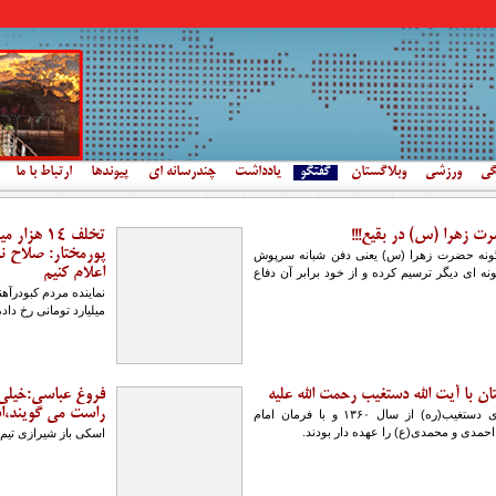
گی
ورزشی
وبلاگستان
گفتگو
یادداشت
چندرسانه ای
پیوندها
ارتباط با ما
ت زهرا (س) در بقیع!!!
تخلف 14 ه
پورمختار: صلاح ند
برگونه حضرت زهرا (س) یعنی دفن شبانه سرپوش
اعلام کنیم
گونه ای دیگر ترسیم کرده و از خود برابر آن دفاع
میلیارد تومانی رخ داد
 با آیت الله دستغیب رحمت الله علیه
فروغ عباسی:خیلی 
راست می گویند،
آیت الله حاج سید محمد مهدی دستغیب(ره) از سال ۱۳۶۰ و با فرمان امام
حمدی و محمدی(ع) را عهده دار بودند.
اسکی باز شیرازی تیم