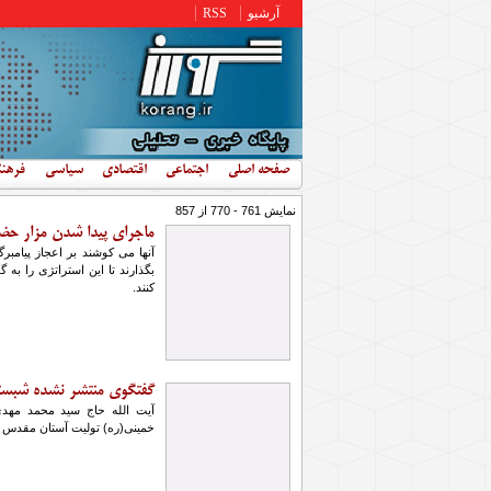
رفتن به محتوای اصلی
آرشیو
RSS
صفحه اصلی
اجتماعی
اقتصادی
سیاسی
فرهن
نمایش 761 - 770 از 857
ماجرای پیدا شدن مزار حضر
آنها می کوشند بر اعجاز پیام
بگذارند تا این استراتژی را به 
کنند.
گفتگوی منتشر نشده شبستان
خمینی(ره) تولیت آستان مقدس ا