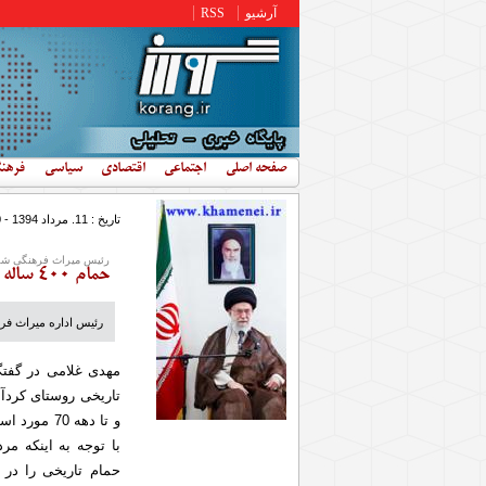
رفتن به محتوای اصلی
آرشیو
RSS
صفحه اصلی
اجتماعی
اقتصادی
سیاسی
فرهن
تاریخ : 11. مرداد 1394 - 11:50
رئیس میراث فرهنگی شهر
حمام 4۰۰ ساله روستای کردآباد مرمت می شود
رئیس اداره میراث فرهنگی
مهدی غلامی در گفتگ
و تا دهه 0
با توجه به اینکه م
حمام تاریخی را در 