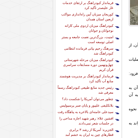
فرماندار کبودراهنگ بر ارتقای خدمات
غار علیصدر تأکید کرد
کوریجان میزبان آیین راه‌اندازی مواکب
اربعین استان همدان
کبودراهنگ میزبان اردوی ملی کاراته
نوجوانان و جوانان
امنیت، بزرگ‌ترین نعمت جامعه و بستر
اصلی توسعه است
، از
سرهنگ رحیم بیاتی فرمانده انتظامی
کبودراهنگ شد
 عملیات
کبودراهنگ میزبان مرحله شهرستانی
چهل‌ونهمین دوره مسابقات سراسری
قرآن کریم
اعلام کرد و افزود:
فرماندار کبودراهنگ بر مدیریت هوشمند
منابع آب تأکید کرد
آن به
رئیس جدید منابع طبیعی کبودراهنگ رسماً
معرفی شد
ه آن
چطور می‌توان آمریکا را شکست داد؟
بلاتکلیفی علیپور و پایان صبر پرسپولیس
نحوه
سیدعلی خامنه‌ای بالاخره به پناهگاه رفت
افشین علاء: رهبر شهید اجازه مداحی را
د به
در جلسات شعر نمی‌دادند
الجزیره: آمریکا از رشد ۳ برابری
قطارهای چین به ایران به خشم آمد