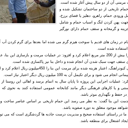
 مرمتی آن از دو سال پیش آغاز شده است.
حمام تاریخی از دو ساختمان تشکیل شده و
ورودی حمام، راهرو، دهلیز یا فضای برزخ،
جهت پهن کردن لنگ و اسباب حمام و شامل
ینه و گرمخانه و سقف حمام دارای نورگیر
ام در زمان های قدیم با سوخت هیزم گرم می شده اما بعدها برای گرم کردن آب آن
 استفاده شده است.
وی مساحت این بنا را بیش از 200 متر مربع اعلام کرد و افزود: در عملیات مرمت و بازسازی این بنا،
ی سقف جهت سبک شدن آن انجام شده و داخل بنا نیز پاکسازی شده است.
رئیس میراث فرهنگی کبودراهنگ، اعتبار هزینه شده برای مرمت این بنا را 450میلیون ریال 
ی شود و برای تکیمل آن به 100 میلیون ریال دیگر اعتبار نیاز است.
رد: عملیات اجرایی این پروژه تا پایان سال به اتمام برسد و اهالی این روستا از 
تی و یا کارهای فرهنگی دیگر مانند کتابخانه عمومی استفاده کنند به نحوی که ب
در حفظ و نگهداری موثر باشد.
قدمت این بنا گفت: به نظر می رسد این حمام تاریخی بر اساس عناصر ساخت و 
 شواهد موجود متعلق به دوره صفویه باشد.
 ما در راستای استفاده صحیح و مدیریت درست جاذبه ها گردشگری است که می توان
جاد اشتغال برای منطقه باشد.