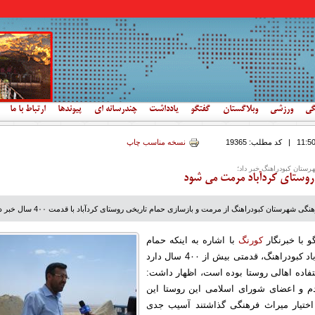
گی
ورزشی
وبلاگستان
گفتگو
یادداشت
چندرسانه ای
پیوندها
ارتباط با ما
|
کد مطلب:
19365
نسخه مناسب چاپ
ستان کبودراهنگ خبر داد؛
 شهرستان کبودراهنگ از مرمت و بازسازی حمام تاریخی روستای کردآباد با قدمت 4۰۰ سال خبر داد.
و با خبرنگار
کورنگ
با اشاره به اینکه حمام
تاریخی روستای کردآباد کبودراهنگ، قدمتی بیش از 4۰۰ سال دارد
7 مورد استفاده اهالی روستا بوده است، اظهار داشت:
ردم و اعضای شورای اسلامی این روستا این
اختیار میراث فرهنگی گذاشتند آسیب جدی