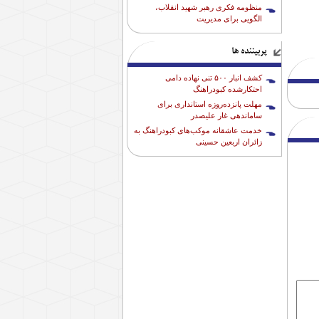
منظومه فکری رهبر شهید انقلاب،
الگویی برای مدیریت
پربیننده ها
کشف انبار ۵۰۰ تنی نهاده دامی
احتکارشده کبودراهنگ
مهلت پانزده‌روزه استانداری برای
ساماندهی غار علیصدر
خدمت عاشقانه موکب‌های کبودراهنگ به
زائران اربعین حسینی